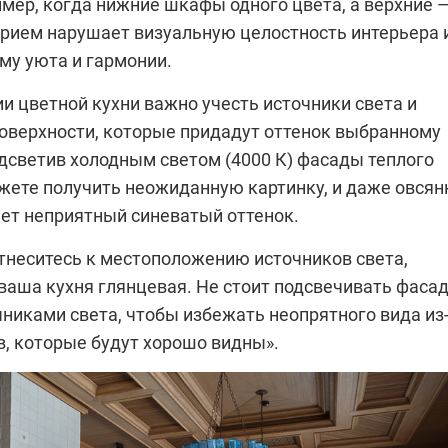
мер, когда нижние шкафы одного цвета, а верхние 
 прием нарушает визуальную целостность интерьера 
му уюта и гармонии.
и цветной кухни важно учесть источники света и
верхности, которые придадут оттенок выбранному
одсветив холодным светом (4000 К) фасады теплого
ожете получить неожиданную картинку, и даже овсян
мет неприятный синеватый оттенок.
тнеситесь к местоположению источников света,
 ваша кухня глянцевая. Не стоит подсвечивать фаса
никами света, чтобы избежать неопрятного вида из
в, которые будут хорошо видны».