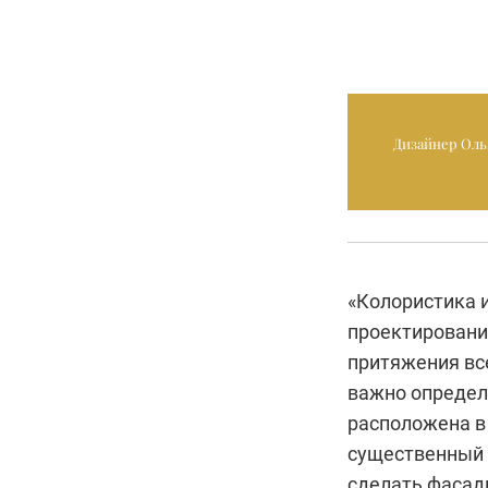
Дизайнер Ольг
«Колористика 
проектирования
притяжения вс
важно определи
расположена в 
существенный 
сделать фасад