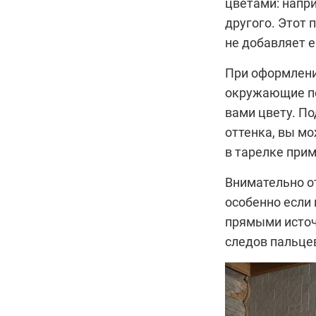
цветами: напри
другого. Этот
не добавляет е
При оформлени
окружающие по
вами цвету. П
оттенка, вы м
в тарелке при
Внимательно о
особенно если
прямыми источ
следов пальце