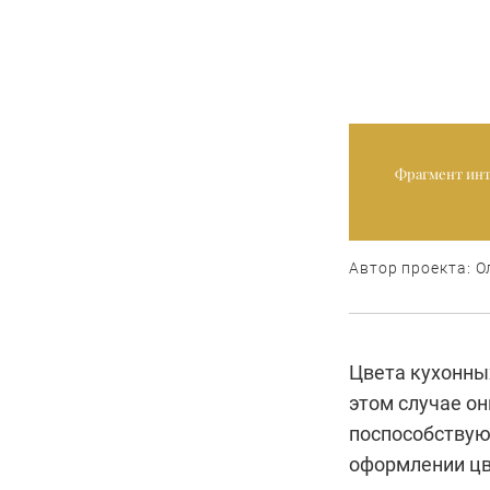
Фрагмент инт
Автор проекта: О
Цвета кухонных
этом случае о
поспособствую
оформлении цв