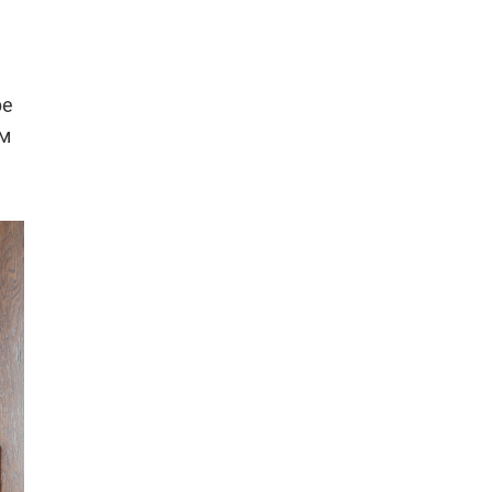
ре
ым