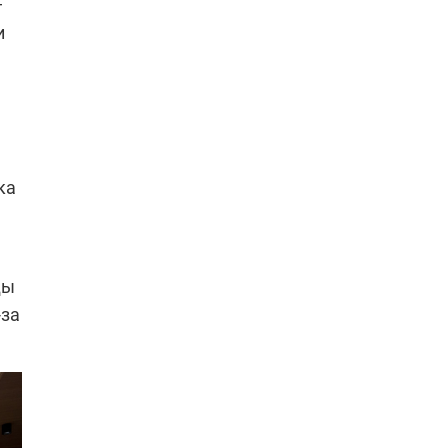
—
и
ка
ды
-за