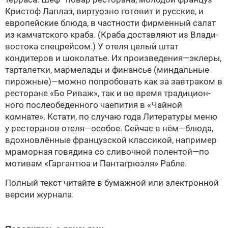
Кристоф Лаплаз, виртуозно готовит и русские, и
европейские блюда, в частности фирменный салат
из камчатского краба. (Краба доставляют из Влади­
востока спецрейсом.) У отеля целый штат
кондитеров и шоколатье. Их произведения—эклеры,
тарталетки, мар­мелады и финансье (миндальные
пирожные)—можно попробовать как за завтраком в
ресторане «Бо Риваж», так и во время традицион­
ного послеобеденного чаепития в «Чайной
комнате». Кстати, по случаю года Литературы меню
у ресторанов отеля—особое. Сейчас в нём—блюда,
вдохновлённые французской классикой, например
мраморная говядина со сливочной полентой—по
мотивам «Гаргантюа и Пантагрюэля» Рабле.
Полный текст читайте в бумажной или
электронной
версии
журнала.