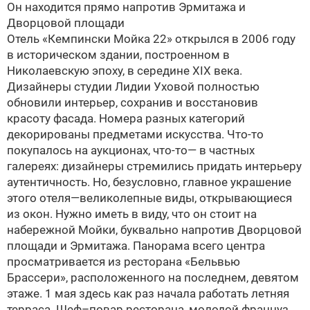
Он находится прямо напротив Эрмитажа и
Дворцовой площади
Отель «Кемпински Мойка 22» открылся в 2006 году
в историческом здании, построенном в
Николаевскую эпоху, в середине XIX века.
Дизайнеры студии Лидии Уховой полностью
обновили интерьер, сохранив и вос­становив
красоту фасада. Номера разных категорий
декорированы предметами искусства. Что-то
покупалось на аукционах, что-то— в частных
галереях: дизайнеры стремились придать интерьеру
аутентичность. Но, безусловно, главное украшение
этого отеля—великолепные виды, открывающиеся
из окон. Нужно иметь в виду, что он стоит на
набережной Мойки, буквально напротив Дворцовой
площади и Эрмитажа. Панорама всего центра
просматривается из ресторана «Бельвью
Брассери», расположенного на последнем, девятом
этаже. 1 мая здесь как раз начала работать летняя
терраса. Шеф–повар ресторана, молодой француз