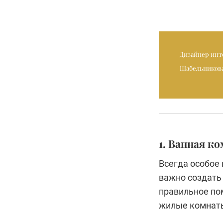
Дизайнер инт
Шабельникова
1. Ванная к
Всегда особое
важно создать
правильное пом
жилые комнат