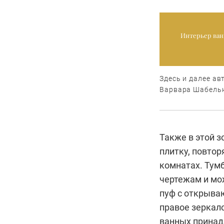
Интерьер ван
Здесь и далее ав
Варвара Шабель
Также в этой з
плитку, повто
комнатах. Тум
чертежам и мо
пуф с открыва
правое зеркало
ванных принад