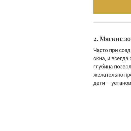
2. Мягкие з
Часто при созд
окна, и всегда
глубина позво
желательно про
дети — устано