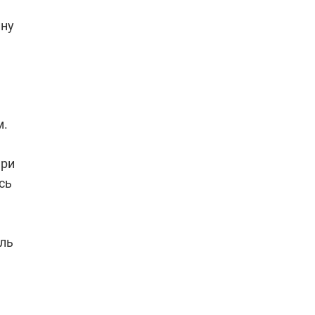
ину
м.
ари
сь
ль