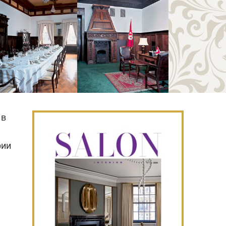
 в
рии