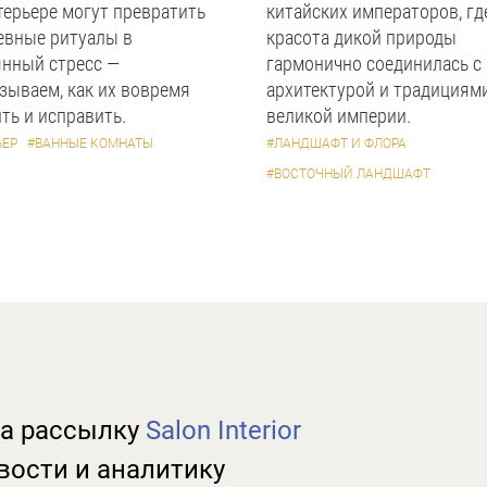
терьере могут превратить
китайских императоров, гд
евные ритуалы в
красота дикой природы
янный стресс —
гармонично соединилась с
зываем, как их вовремя
архитектурой и традициям
ть и исправить.
великой империи.
ЬЕР
#ВАННЫЕ КОМНАТЫ
#ЛАНДШАФТ И ФЛОРА
#ВОСТОЧНЫЙ ЛАНДШАФТ
а рассылку
Salon Interior
вости и аналитику