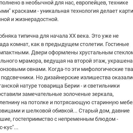
полнено в необычной для нас, европейцев, технике
ми" красками - уникальная технология делает карт
чной и жизнерадостной.
бняка типична для начала XX века. Это уже не
ада комнат, как в предыдущем столетии. Гостиные
омпактными. Двери оформлены хрустальным стекло
ельного мрамора, ведущая на второй этаж, украшена
ронзовыми овнами. Когда-то эти мифологические тв
 подсвечники. Но дизайнерские излишества оказали
анской натуре товарища Берии - и светильники
 оставили замечательные золоченые зеркала,
лепнину на потолке и потрясающую старинную мебе
овицами и шелковой обивкой... Старый дом, давние
ушие, гостеприимство с непременным блюдом -
-кус"...