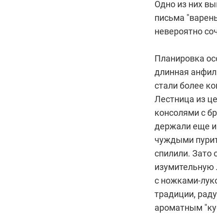
Одно из них вы
письма "варены
невероятно со
Планировка осо
длинная анфил
стали более к
Лестница из ц
консолями с б
держали еще и
чуждыми пурит
спилили. Зато
изумительную 
с ножками-лук
традиции, рад
ароматным "кус