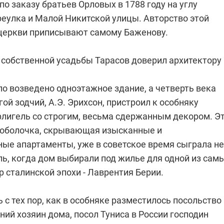
по заказу братьев Орловых в 1788 году на углу
реулка и Малой Никитской улицы. Авторство этой
церкви приписывают самому Баженову.
 собственной усадьбы Тарасов доверил архитектору
ло возведено одноэтажное здание, а четверть века
гой зодчий, А.Э. Эрихсон, пристроил к особняку
лигель со строгим, весьма сдержанным декором. Э
 оболочка, скрывающая изысканные и
ые апартаменты, уже в советское время сыграла не
ь, когда дом выбирали под жилье для одной из сам
 сталинской эпохи - Лаврентия Берии.
 с тех пор, как в особняке разместилось посольство
ий хозяин дома, посол Туниса в России господин