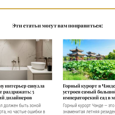
Эти статьи могут вам понравиться:
у интерьер санузла
Горный курорт в Чэнде
 раздражать: 5
устроен самый большо
ий дизайнеров
императорский сад в 
ел должен быть зоной
Горный курорт Чэнде — это
та, но частые ошибки в
знаменитая летняя резиде