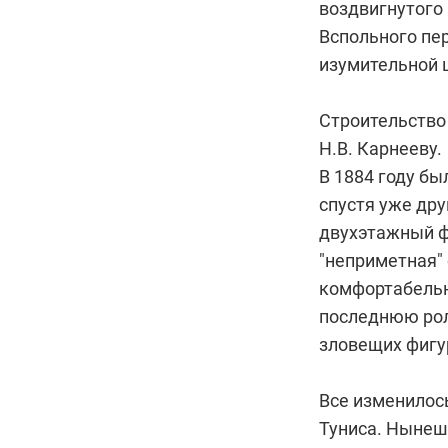
воздвигнутого 
Вспольного пе
изумительной 
Строительство
Н.В. Карнееву.
В 1884 году бы
спустя уже дру
двухэтажный ф
"неприметная"
комфортабельн
последнюю рол
зловещих фигур
Все изменилось
Туниса. Нынешн