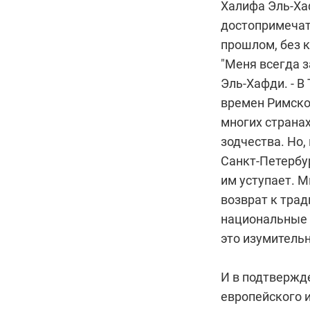
Халифа Эль-Хаф
достопримечате
прошлом, без к
"Меня всегда з
Эль-Хафди. - В
времен Римской
многих странах
зодчества. Но,
Санкт-Петербу
им уступает. М
возврат к трад
национальные 
это изумительн
И в подтвержд
европейского и