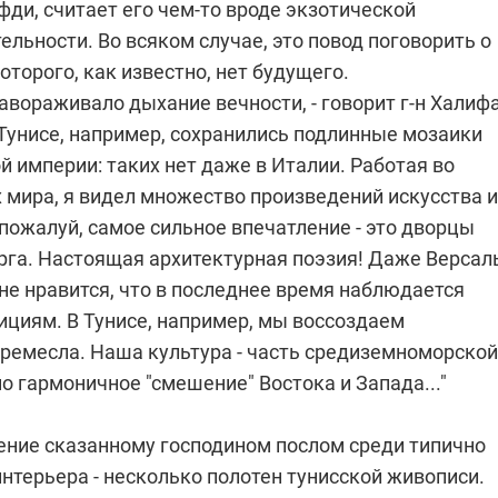
ди, считает его чем-то вроде экзотической
льности. Во всяком случае, это повод поговорить о
оторого, как известно, нет будущего.
авораживало дыхание вечности, - говорит г-н Халиф
 Тунисе, например, сохранились подлинные мозаики
 империи: таких нет даже в Италии. Работая во
 мира, я видел множество произведений искусства и
 пожалуй, самое сильное впечатление - это дворцы
рга. Настоящая архитектурная поэзия! Даже Версал
не нравится, что в последнее время наблюдается
ициям. В Тунисе, например, мы воссоздаем
ремесла. Наша культура - часть средиземноморской
о гармоничное "смешение" Востока и Запада..."
ение сказанному господином послом среди типично
нтерьера - несколько полотен тунисской живописи.