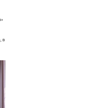
а»
, в