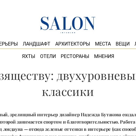
ЕРЬЕРЫ
ЛАНДШАФТ
АРХИТЕКТОРЫ
МЕСТА
ВЕЩИ
ЯХТЫ
ОТЕЛИ
РЕСТОРАНЫ
МНЕНИЯ
изяществу: двухуровневы
классики
ый, зрелищный интерьер дизайнер Надежда Бутакова создала
которой занимается спортом и благотворительностью. Работа
д локдауна — отсюда зеленые оттенки в интерьере (как спос