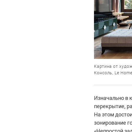
Картина от худо
Консоль, Le Home
Изначально в к
перекрытие, р
На этом досто
зонирование го
«Непростой за