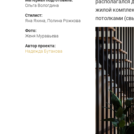
Материал подготовила:
располагался 
Ольга Вологдина
жилой комплек
Стилист:
потолками (свы
Яна Яхина, Полина Рожкова
Фото:
Женя Муравьева
Автор проекта:
Надежда Бутакова