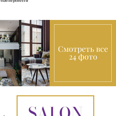
стью перенести
Смотреть все
24 фото