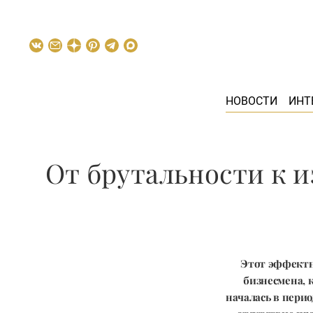
НОВОСТИ
ИНТ
От брутальности к 
Этот эффектн
бизнесмена, 
началась в перио