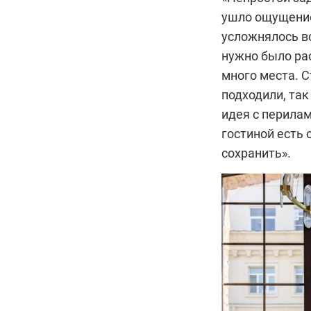
ушло ощущение
усложнялось вс
нужно было рас
много места. 
подходили, так
идея с перилам
гостиной есть
сохранить».