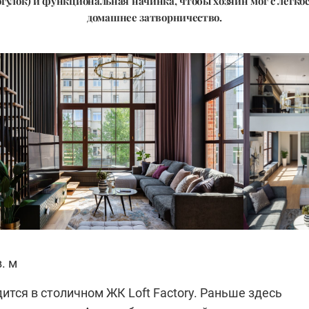
огулок) и функциональная начинка, чтобы хозяин мог с лёгко
домашнее затворничество.
в. м
ится в столичном ЖК Loft Factory. Раньше здесь