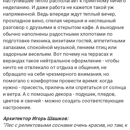
наступившее тепло располагает к приятному ничего
неделанию. И даже работа не кажется такой уж
напряженной. Ведь впереди ждут теплый вечер,
прохладное вино, спелая черешня и неспешный
разговор с друзьями в открытом кафе. А выходные
обычно наполнены радостными хлопотами по
подготовке пикника, визитами гостей, аппетитными
запахами, спокойной музыкой, пением птиц или
задорным весельем. Вот почему на террасах и
верандах такое нейтральное оформление - чтобы
ничто не отвлекало от отдыха и общения, не
обращало на себя чрезмерного внимания, но
помогало с комфортом провести время: когда
нужно - присесть, прилечь или спрятаться от солнца
и ветра. А с помощью декора - подушек, пледов,
цветов и свечей - можно создать соответствующее
настроение.
Архитектор
Игорь Шашков
:
“Лес с реликтовыми соснами очень красив, но там, к