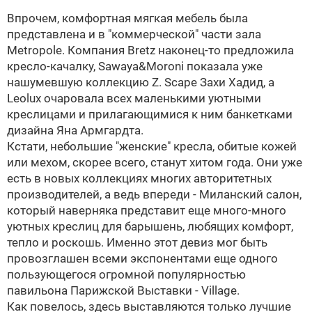
Впрочем, комфортная мягкая мебель была
представлена и в "коммерческой" части зала
Metropole. Компания Bretz наконец-то предложила
кресло-качалку, Sawaya&Moroni показала уже
нашумевшую коллекцию Z. Scape Захи Хадид, а
Leolux очаровала всех маленькими уютными
креслицами и прилагающимися к ним банкетками
дизайна Яна Армгардта.
Кстати, небольшие "женские" кресла, обитые кожей
или мехом, скорее всего, станут хитом года. Они уже
есть в новых коллекциях многих авторитетных
производителей, а ведь впереди - Миланский салон,
который наверняка представит еще много-много
уютных креслиц для барышень, любящих комфорт,
тепло и роскошь. Именно этот девиз мог быть
провозглашен всеми экспонентами еще одного
пользующегося огромной популярностью
павильона Парижской Выставки - Village.
Как повелось, здесь выставляются только лучшие