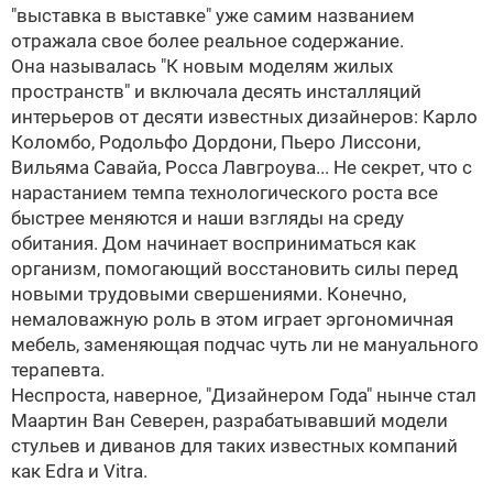
"выставка в выставке" уже самим названием
отражала свое более реальное содержание.
Она называлась "К новым моделям жилых
пространств" и включала десять инсталляций
интерьеров от десяти известных дизайнеров: Карло
Коломбо,
Родольфо Дордони
, Пьеро Лиссони,
Вильяма Савайа, Росса Лавгроува... Не секрет, что с
нарастанием темпа технологического роста все
быстрее меняются и наши взгляды на среду
обитания. Дом начинает восприниматься как
организм, помогающий восстановить силы перед
новыми трудовыми свершениями. Конечно,
немаловажную роль в этом играет эргономичная
мебель, заменяющая подчас чуть ли не мануального
терапевта.
Неспроста, наверное, "Дизайнером Года" нынче стал
Маартин Ван Северен, разрабатывавший модели
стульев и диванов для таких известных компаний
как Edra и Vitra.