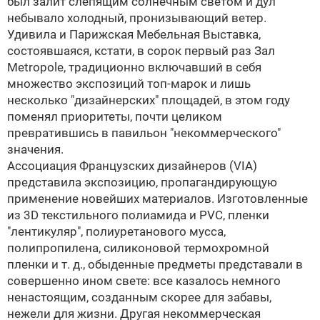
был залит слепящим солнечным светом и дул
небывало холодный, пронизывающий ветер.
Удивила и Парижская Мебельная Выставка,
состоявшаяся, кстати, в сорок первый раз
Зал
Metropole, традиционно включавший в себя
множество экспозиций топ-марок и лишь
несколько "дизайнерских" площадей, в этом году
поменял приоритеты, почти целиком
превратившись в павильон "некоммерческого"
значения.
Ассоциация Французских дизайнеров (VIA)
представила экспозицию, пропагандирующую
применение новейших материалов. Изготовленные
из 3D текстильного полиамида и PVC, пленки
"лентикуляр", полиуретанового мусса,
полипропилена, силиконовой термохромной
пленки и т. д., обыденные предметы представали в
совершенно ином свете: все казалось немного
ненастоящим, созданным скорее для забавы,
нежели для жизни. Другая некоммерческая