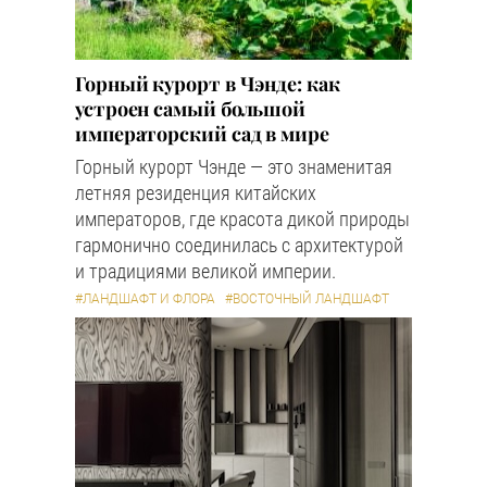
Горный курорт в Чэнде: как
устроен самый большой
императорский сад в мире
Горный курорт Чэнде — это знаменитая
летняя резиденция китайских
императоров, где красота дикой природы
гармонично соединилась с архитектурой
и традициями великой империи.
#ЛАНДШАФТ И ФЛОРА
#ВОСТОЧНЫЙ ЛАНДШАФТ