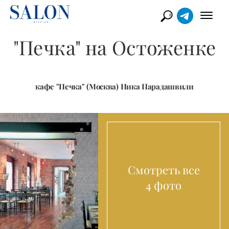
"Печка" на Остоженке
кафе "Печка" (Москва) Ника Парадашвили
Смотреть все
4 фото