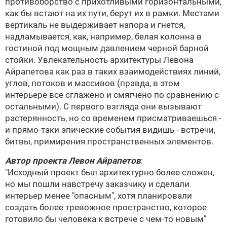
противоборство с прихотливыми горизонтальными,
как бы встают на их пути, берут их в рамки. Местами
вертикаль не выдерживает напора и гнется,
надламывается, как, например, белая колонна в
гостиной под мощным давлением черной барной
стойки. Увлекательность архитектуры Левона
Айрапетова как раз в таких взаимодействиях линий,
углов, потоков и массивов (правда, в этом
интерьере все сглажено и смягчено по сравнению с
остальными). С первого взгляда они вызывают
растерянность, но со временем присматриваешься -
и прямо-таки эпические события видишь - встречи,
битвы, примирения пространственных элементов.
Автор проекта
Левон Айрапетов
:
"Исходный проект был архитектурно более сложен,
но мы пошли навстречу заказчику и сделали
интерьер менее "опасным", хотя планировали
создать более тревожное пространство, которое
готовило бы человека к встрече с чем-то новым"