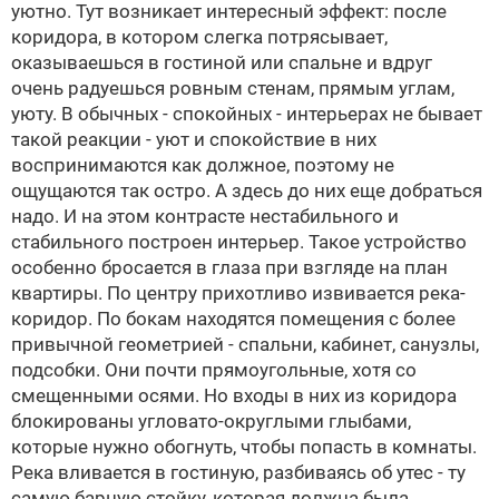
уютно. Тут возникает интересный эффект: после
коридора, в котором слегка потрясывает,
оказываешься в гостиной или спальне и вдруг
очень радуешься ровным стенам, прямым углам,
уюту. В обычных - спокойных - интерьерах не бывает
такой реакции - уют и спокойствие в них
воспринимаются как должное, поэтому не
ощущаются так остро. А здесь до них еще добраться
надо. И на этом контрасте нестабильного и
стабильного построен интерьер. Такое устройство
особенно бросается в глаза при взгляде на план
квартиры. По центру прихотливо извивается река-
коридор. По бокам находятся помещения с более
привычной геометрией - спальни, кабинет, санузлы,
подсобки. Они почти прямоугольные, хотя со
смещенными осями. Но входы в них из коридора
блокированы угловато-округлыми глыбами,
которые нужно обогнуть, чтобы попасть в комнаты.
Река вливается в гостиную, разбиваясь об утес - ту
самую барную стойку, которая должна была