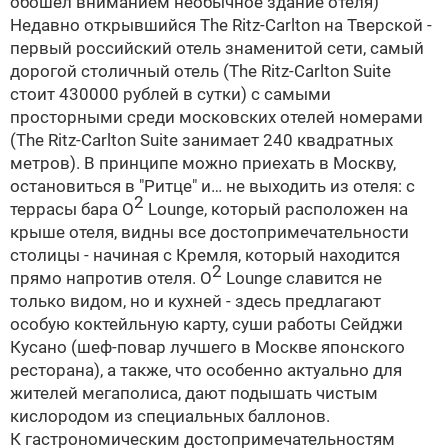
обошел вниманием необычное здание отеля)
Недавно открывшийся The Ritz-Carlton на Тверской -
первый российский отель знаменитой сети, самый
дорогой столичный отель (The Ritz-Carlton Suite
стоит 430000 рублей в сутки) с самыми
просторными среди московских отелей номерами
(The Ritz-Carlton Suite занимает 240 квадратных
метров). В принципе можно приехать в Москву,
остановиться в "Ритце" и… не выходить из отеля: с
2
террасы бара O
Lounge, который расположен на
крыше отеля, видны все достопримечательности
столицы - начиная с Кремля, который находится
2
прямо напротив отеля. O
Lounge славится не
только видом, но и кухней - здесь предлагают
особую коктейльную карту, суши работы Сейджи
Кусано (шеф-повар лучшего в Москве японского
ресторана), а также, что особенно актуально для
жителей мегаполиса, дают подышать чистым
кислородом из специальных баллонов.
К гастрономическим достопримечательностям