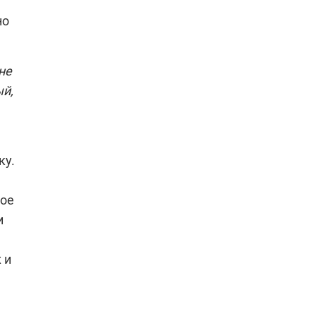
но
не
ый,
ку.
кое
и
 и