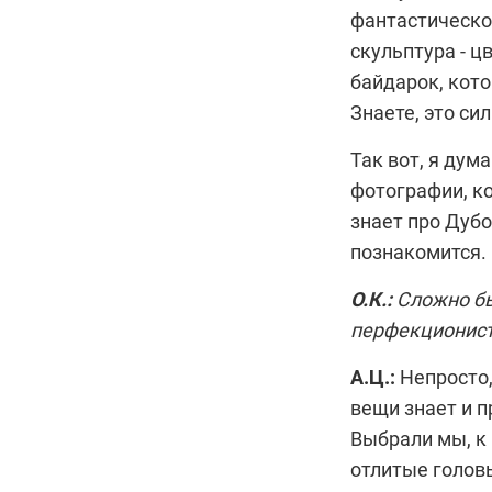
фантастическо
скульптура - 
байдарок, кото
Знаете, это сил
Так вот, я дум
фотографии, ко
знает про Дубо
познакомится.
О.К.:
Сложно бы
перфекционист
А.Ц.:
Непросто,
вещи знает и 
Выбрали мы, к 
отлитые головы