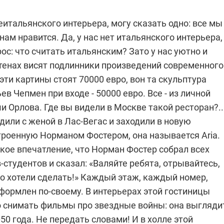
еитальянского интерьера, могу сказать одно: все мы
 нам нравится. Да, у нас нет итальянского интерьера,
ос: что считать итальянским? Зато у нас уютно и
стенах висят подлинники произведений современного
 эти картины стоят 70000 евро, вон та скульптура
ев Чепмен при входе - 50000 евро. Все - из личной
 Орлова. Где вы видели в Москве такой ресторан?..
или с женой в Лас-Вегас и заходили в новую
троенную Норманом Фостером, она называется Aria.
кое впечатление, что Норман Фостер собрал всех
-студентов и сказал: «Валяйте ребята, отрывайтесь,
то хотели сделать!» Каждый этаж, каждый номер,
формлен по-своему. В интерьерах этой гостиницы
 снимать фильмы про звездные войны: она выгляди
050 года. Не передать словами! И в холле этой