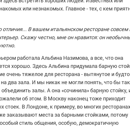
и здесь встретить хороших людей. Известных или
накомых или незнакомых. Главное - тех, с кем прият
о отличия... В вашем итальянском ресторане совсем 
терьер. Скажу честно, мне он нравится: он необычн
уютно.
рьером работала
Альбина Назимова
, а все, что она
ется хорошо. Здесь Альбина придумала барную стой
е очень тяжелое для ресторана - вытянутое и будто
на два зала. И мы никак не могли понять, что бы та
 объединить залы. А она «сочинила» барную стойку, 
ожалели об этом. В Москву наконец тоже приходит
х стоек. В Лондоне, к примеру, во многих ресторанах
же заказывают места за барными стойками, потому
т особый стиль общения, особую, демократичную