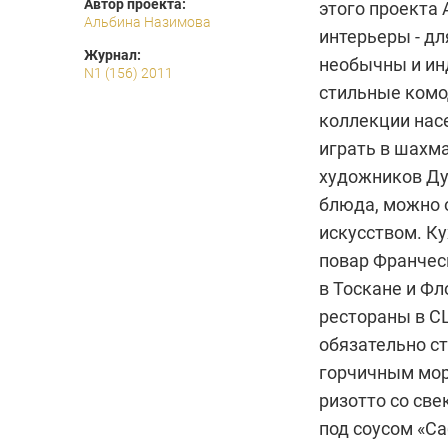
Автор проекта:
этого проекта
Альбина Назимова
интерьеры - дл
Журнал:
необычны и ин
N1 (156) 2011
стильные комо
коллекции нас
играть в шахма
художников Ду
блюда, можно
искусством. Ку
повар Франчес
в Тоскане и Фл
рестораны в СШ
обязательно ст
горчичным мор
ризотто со све
под соусом «Са