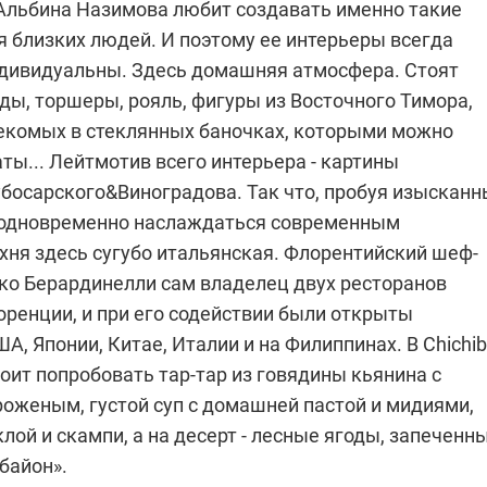
Альбина Назимова
любит создавать именно такие
я близких людей. И поэтому ее интерьеры всегда
дивидуальны. Здесь домашняя атмосфера. Стоят
ды, торшеры, рояль, фигуры из Восточного Тимора,
екомых в стеклянных баночках, которыми можно
ты... Лейтмотив всего интерьера - картины
босарского&Виноградова. Так что, пробуя изыскан
 одновременно наслаждаться современным
хня здесь сугубо итальянская. Флорентийский шеф-
ко Берардинелли сам владелец двух ресторанов
оренции, и при его содействии были открыты
А, Японии, Китае, Италии и на Филиппинах. В Сhichib
оит попробовать тар-тар из говядины кьянина с
оженым, густой суп с домашней пастой и мидиями,
клой и скампи, а на десерт - лесные ягоды, запеченн
байон».