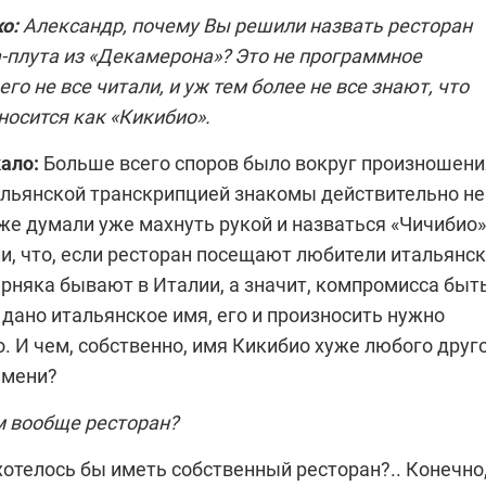
о:
Александр, почему Вы решили назвать ресторан
-плута из «Декамерона»? Это не программное
его не все читали, и уж тем более не все знают, что
зносится как «Кикибио».
ало:
Больше всего споров было вокруг произношени
тальянской транскрипцией знакомы действительно не
же думали уже махнуть рукой и назваться «Чичибио»
и, что, если ресторан посещают любители итальянс
ерняка бывают в Италии, а значит, компромисса быт
 дано итальянское имя, его и произносить нужно
. И чем, собственно, имя Кикибио хуже любого друг
имени?
 вообще ресторан?
хотелось бы иметь собственный ресторан?.. Конечно