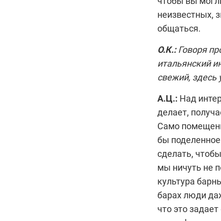
чтобы вы могл
неизвестных, з
общаться.
О.К.:
Говоря пр
итальянский ин
свежий, здесь 
А.Ц.:
Над инте
делает, получа
Само помещени
бы поделенное 
сделать, чтобы
мы ничуть не п
культура барны
барах люди да
что это задае