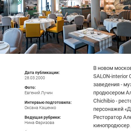
В новом моско
Дата публикации:
SALON-interior
28.03.2000
заведения - м
Фото:
продюсером А
Евгений Лучин
Chichibio - ре
Интервью подготовила:
Оксана Кашенко
персонажей «Д
Ресторатор Але
Ведущая рубрики:
Нина Фаризова
кинопродюсер 