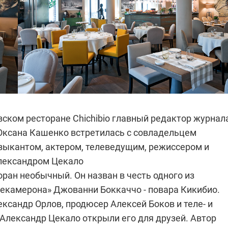
вском ресторане Сhichibio главный редактор журнал
 Оксана Кашенко встретилась с совладельцем
узыкантом, актером, телеведущим, режиссером и
лександром Цекало
сторан необычный. Он назван в честь одного из
екамерона» Джованни Боккаччо - повара Кикибио.
ксандр Орлов, продюсер Алексей Боков и теле- и
Александр Цекало открыли его для друзей. Автор