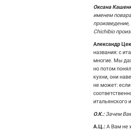
Оксана Кашенк
именем повара
произведение, 
Chichibio прои
Александр Цек
названия: с и
многие. Мы да
но потом понял
кухни, они нав
не может: если
соответственно
итальянского 
О.К.:
Зачем Вам
А.Ц.:
А Вам не 