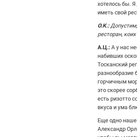
хотелось бы. Я
иметь свой рес
О.К.:
Допустим,
ресторан, коих
А.Ц.:
А у нас н
набивших оском
Тосканский рег
разнообразие б
горчичным мор
это скорее сор
есть ризотто 
вкуса и ума бл
Еще одно наше 
Александр Орло