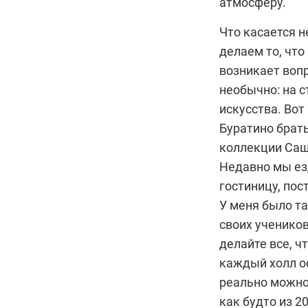
атмосферу.
Что касается н
делаем то, что
возникает вопр
необычно: на 
искусства. Вот
Буратино брать
коллекции Саши
Недавно мы езд
гостиницу, пос
У меня было та
своих учеников
делайте все, ч
каждый холл о
реально можно
как будто из 2