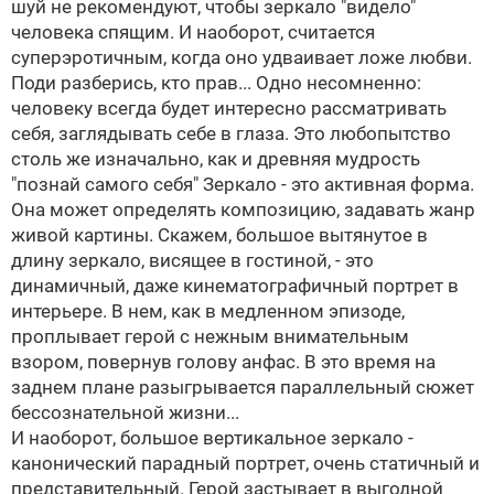
шуй не рекомендуют, чтобы зеркало "видело"
человека спящим. И наоборот, считается
суперэротичным, когда оно удваивает ложе любви.
Поди разберись, кто прав... Одно несомненно:
человеку всегда будет интересно рассматривать
себя, заглядывать себе в глаза. Это любопытство
столь же изначально, как и древняя мудрость
"познай самого себя"
Зеркало - это активная форма.
Она может определять композицию, задавать жанр
живой картины. Скажем, большое вытянутое в
длину зеркало, висящее в гостиной, - это
динамичный, даже кинематографичный портрет в
интерьере. В нем, как в медленном эпизоде,
проплывает герой с нежным внимательным
взором, повернув голову анфас. В это время на
заднем плане разыгрывается параллельный сюжет
бессознательной жизни...
И наоборот, большое вертикальное зеркало -
канонический парадный портрет, очень статичный и
представительный. Герой застывает в выгодной