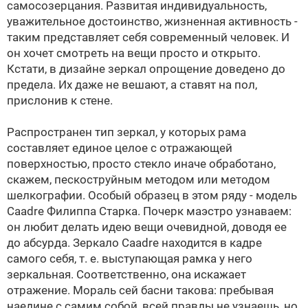
самосозерцания. Развитая индивидуальность,
уважительное достоинство, жизненная активность -
таким представляет себя современный человек. И
он хочет смотреть на вещи просто и открыто.
Кстати, в дизайне зеркал опрощение доведено до
предела. Их даже не вешают, а ставят на пол,
прислонив к стене.
Распространен тип зеркал, у которых рама
составляет единое целое с отражающей
поверхностью, просто стекло иначе обработано,
скажем, пескоструйным методом или методом
шелкографии. Особый образец в этом ряду - модель
Caadre Филиппа Старка. Почерк маэстро узнаваем:
он любит делать идею вещи очевидной, доводя ее
до абсурда. Зеркало Caadre находится в кадре
самого себя, т. е. выступающая рамка у него
зеркальная. Соответственно, она искажает
отражение. Мораль сей басни такова: пребывая
наедине с самим собой, всей правды не узнаешь, но