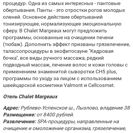
процедур. Одна из самых интересных - пантовые
обертывания. Панты - это отростки рогов молодых
оленей. Основное действие обертываний
тонизирующее, нормализующее эмоциональную
сферу. В Chalet Margeaux могут предложить
программы, основанные на очищении печени
(тюбаж). Дополнить эффект призваны грязелечение,
талассопроцедуры в экофитосауне "Кедровая
бочка", все виды ручного массажа, редкий
подводный массаж, лечение волос и кожи головы с
применением знаменитой сыворотки СН5 plus,
программы по уходу за лицом с использованием
швейцарской косметики Valmont и Cellcosmet.
Отель Chalet Margeaux
Адрес:
Рублево-Успенское ш., Лызлово, владение 38
Размещение:
от 8400 рублей.
Развлечения:
SPA-процедуры, направленные на
очищение и омоложение организма, грязелечение,