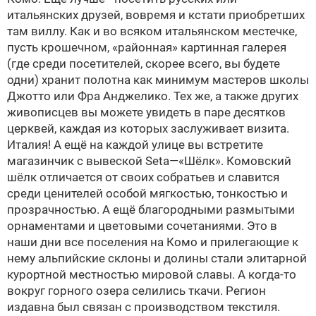
итальянских друзей, вовремя и кстати приобретших
там виллу. Как и во всяком итальянском местечке,
пусть крошечном, «районная» картинная галерея
(где среди посетителей, скорее всего, вы будете
одни) хранит полотна как минимум мастеров школы
Джотто или Фра Анджелико. Тех же, а также других
живописцев вы можете увидеть в паре десятков
церквей, каждая из которых заслуживает визита.
Италия! А ещё на каждой улице вы встретите
магазинчик с вывеской Seta—«Шёлк». Комовский
шёлк отличается от своих собратьев и славится
среди ценителей особой мягкостью, тонкостью и
прозрачностью. А ещё благородными размытыми
орнаментами и цветовыми сочетаниями. Это в
наши дни все поселения на Комо и прилегающие к
нему альпийские склоны и долины стали элитарной
курортной местностью мировой славы. А когда-то
вокруг горного озера селились ткачи. Регион
издавна был связан с производством текстиля.