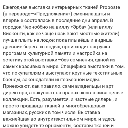
Ежегодная выставка интерьерных тканей Proposte
(в переводе—«Предложения») сменила даты и
впервые состоялась в последние дни апреля. В
городок Черноббио на виллу «Эрба» (или виллу
Висконти, как её чаще называют местные жители)
лучше плыть на лодке: пока плывёшь и видишь
древние берега «с воды», происходит загрузка
программ культурной памяти и настройка на
эстетику этой выставки—без сомнения, одной из
самых красивых в мире. Специфика выставки в том,
что покупателями выступают крупные текстильные
бренды, законодатели интерьерной моды.
Приезжают, как правило, сами владельцы и арт–
директора, а закупают на правах эксклюзива целые
коллекции. Есть, разумеется, и частные дилеры, и
просто продавцы тканей в много­брен­довых
магазинах, русских в том числе. Вы­ставка
важнейшая во внутритекстильном мире, и здесь
можно увидеть те орнаменты, составы тканей и