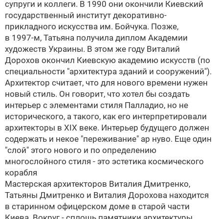
супруги и коллеги. В 1990 они окончили Киевский
государственный институт декоративно-
прикладного искусства им. Бойчука. Позже,
в 1997-м,
Татьяна получила диплом Академии
художеств Украины. В этом же году
Виталий
Дорохов
окончил Киевскую академию искусств (по
специальности "архитектура зданий и сооружений").
Архитектор считает, что для нового времени нужен
новый стиль. Он говорит, что хотел бы создать
интерьер с элементами стиля Палладио, но не
исторического, а такого, как его интерпретировали
архитекторы в XIX веке. Интерьер будущего должен
содержать и некое "переживание"
ар нуво
. Еще один
"слой" этого нового и по определению
многослойного стиля - это эстетика космического
корабля
Мастерская архитекторов
Виталия Дмитренко
,
Татьяны Дмитренко
и
Виталия Дорохова
находится
в старинном офицерском доме в старой части
Киева. Вокруг - сплошь памятники архитектуры.