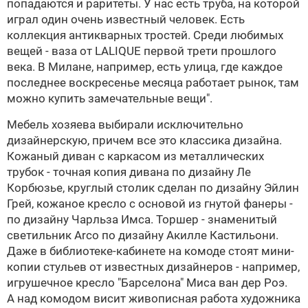
попадаются и раритеты. У нас есть труба, на которой
играл один очень известный человек. Есть
коллекция антикварных тростей. Среди любимых
вещей - ваза от
LALIQUE
первой трети прошлого
века. В Милане, например, есть улица, где каждое
последнее воскресенье месяца работает рынок, там
можно купить замечательные вещи".
Мебель хозяева выбирали исключительно
дизайнерскую, причем все это классика дизайна.
Кожаный диван с каркасом из металлических
трубок - точная копия дивана по дизайну Ле
Корбюзье, круглый столик сделан по дизайну Эйлин
Грей, кожаное кресло с основой из гнутой фанеры -
по дизайну Чарльза Имса. Торшер - знаменитый
светильник Arco по дизайну Акилле Кастильони.
Даже в библиотеке-кабинете на комоде стоят мини-
копии стульев от известных дизайнеров - например,
игрушечное кресло "Барселона" Миса ван дер Роэ.
А над комодом висит живописная работа художника