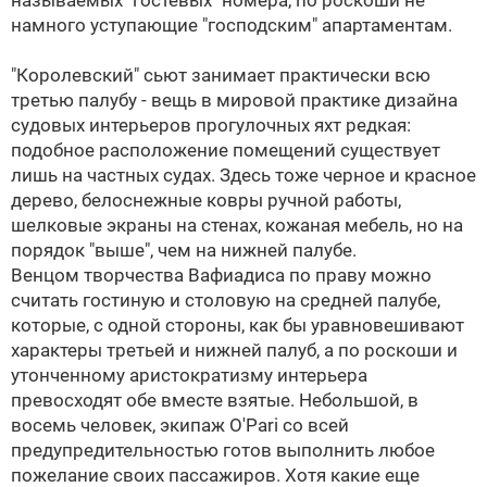
называемых "гостевых" номера, по роскоши не
намного уступающие "господским" апартаментам.
"Королевский" сьют занимает практически всю
третью палубу - вещь в мировой практике дизайна
судовых интерьеров прогулочных яхт редкая:
подобное расположение помещений существует
лишь на частных судах. Здесь тоже черное и красное
дерево, белоснежные ковры ручной работы,
шелковые экраны на стенах, кожаная мебель, но на
порядок "выше", чем на нижней палубе.
Венцом творчества Вафиадиса по праву можно
считать гостиную и столовую на средней палубе,
которые, с одной стороны, как бы уравновешивают
характеры третьей и нижней палуб, а по роскоши и
утонченному аристократизму интерьера
превосходят обе вместе взятые. Небольшой, в
восемь человек, экипаж O'Pari со всей
предупредительностью готов выполнить любое
пожелание своих пассажиров. Хотя какие еще