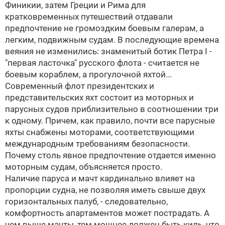
Финикии, затем Греции и Рима для
кратковременных путешествий отдавали
предпочтение не громоздким боевым галерам, а
легким, подвижным судам. В последующие времена
веяния не изменились: знаменитый ботик Петра I -
"первая ласточка" русского флота - считается не
боевым кораблем, а прогулочной яхтой...
Современный флот президентских и
представительских яхт состоит из моторных и
парусных судов приблизительно в соотношении три
к одному. Причем, как правило, почти все парусные
яхты снабжены моторами, соответствующими
международным требованиям безопасности.
Почему столь явное предпочтение отдается именно
моторным судам, объясняется просто.
Наличие паруса и мачт кардинально влияет на
пропорции судна, не позволяя иметь свыше двух
горизонтальных палуб, - следовательно,
комфортность апартаментов может пострадать. А
чем выше мачты, тем мощнее должен быть киль, что