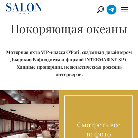
Покоряющая океаны
Моторная яхта VIP-класса O'Pari, созданная дизайнером
Джоржио Вафиадисом и фирмой INTERMARINE SPA.
Хищные пропорции, неоклассическая роскошь
интерьеров.
Смотреть все
10 фото