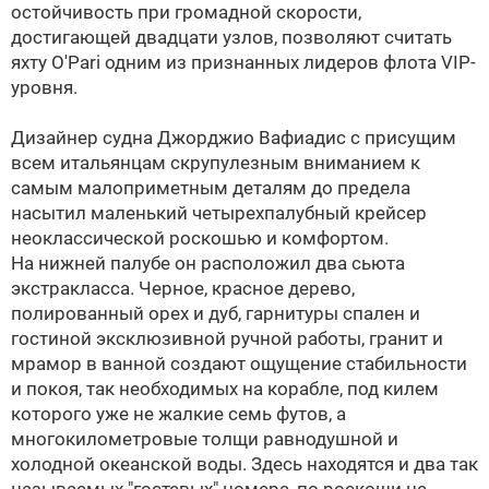
остойчивость при громадной скорости,
достигающей двадцати узлов, позволяют считать
яхту O'Pari одним из признанных лидеров флота VIP-
уровня.
Дизайнер судна Джорджио Вафиадис с присущим
всем итальянцам скрупулезным вниманием к
самым малоприметным деталям до предела
насытил маленький четырехпалубный крейсер
неоклассической роскошью и комфортом.
На нижней палубе он расположил два сьюта
экстракласса. Черное, красное дерево,
полированный орех и дуб, гарнитуры спален и
гостиной эксклюзивной ручной работы, гранит и
мрамор в ванной создают ощущение стабильности
и покоя, так необходимых на корабле, под килем
которого уже не жалкие семь футов, а
многокилометровые толщи равнодушной и
холодной океанской воды. Здесь находятся и два так