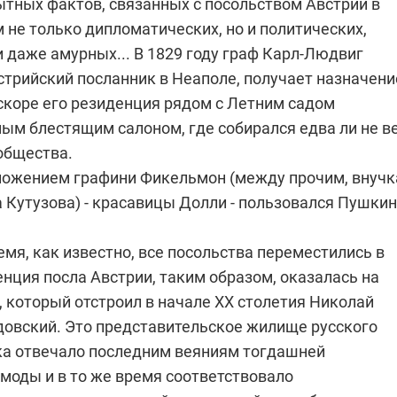
тных фактов, связанных с посольством Австрии в
 не только дипломатических, но и политических,
 даже амурных... В 1829 году граф Карл-Людвиг
стрийский посланник в Неаполе, получает назначени
вскоре его резиденция рядом с Летним садом
мым блестящим салоном, где собирался едва ли не в
общества.
ожением графини Фикельмон (между прочим, внучк
Кутузова) - красавицы Долли - пользовался Пушкин.
емя, как известно, все посольства переместились в
нция посла Австрии, таким образом, оказалась на
, который отстроил в начале ХХ столетия Николай
овский. Это представительское жилище русского
 отвечало последним веяниям тогдашней
моды и в то же время соответствовало