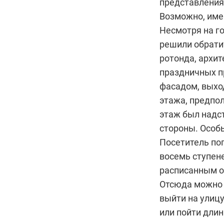
представления
Возможно, имен
Несмотря на го
решили обрати
ротонда, архи
праздничных п
фасадом, выхо
этажа, предпо
этаж был надст
стороны. Особ
Посетитель по
восемь ступен
расписанным о
Отсюда можно 
выйти на улицу
или пойти длин