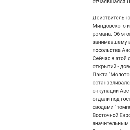
отчаявшаяся Л
Действительно
Миндовского и
романа. Об это
занимавшему в
посольства Ав
Сейчас в этой 
открытий - до
Пакта "Молотов
останавливалс
оккупации Авс
отдали под гос
сводами "помп
Восточной Евро
значительным 