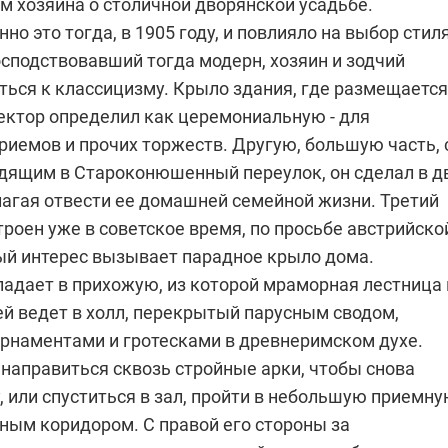
м хозяина о столичной дворянской усадьбе.
но это тогда, в 1905 году, и повлияло на выбор стиля
сподствовавший тогда модерн, хозяин и зодчий
ться к классицизму. Крыло здания, где размещается
тектор определил как церемониальную - для
риемов и прочих торжеств. Другую, большую часть, 
дящим в Староконюшенный переулок, он сделал в д
лагая отвести ее домашней семейной жизни. Третий
роен уже в советское время, по просьбе австрийско
ый интерес вызывает парадное крыло дома.
падает в прихожую, из которой мраморная лестница 
ей ведет в холл, перекрытый парусным сводом,
рнаментами и гротесками в древнеримском духе.
направиться сквозь стройные арки, чтобы снова
, или спуститься в зал, пройти в небольшую приемну
ным коридором. С правой его стороны за