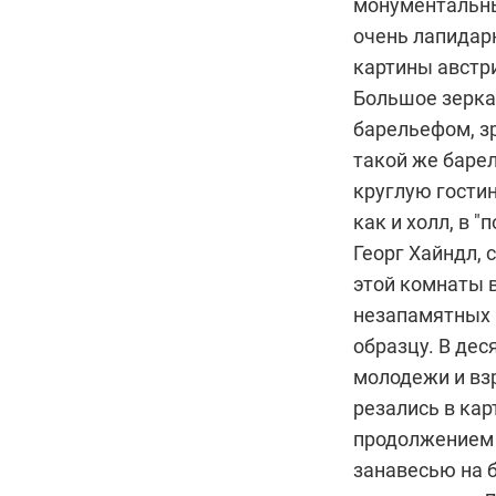
монументальны
очень лапидарн
картины австр
Большое зерка
барельефом, з
такой же баре
круглую гостин
как и холл, в 
Георг Хайндл,
этой комнаты в
незапамятных 
образцу. В дес
молодежи и взр
резались в кар
продолжением 
занавесью на б