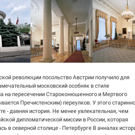
ской революции посольство Австрии получило для
замечательный московский особняк в стиле
а на пересечении Староконюшенного и Мертвого
ывается Пречистенским) переулков. У этого старинн
те - давняя история. Не менее увлекательная, чем
ийской дипломатической миссии в России, которая
сь в северной столице - Петербурге
В анналах истор