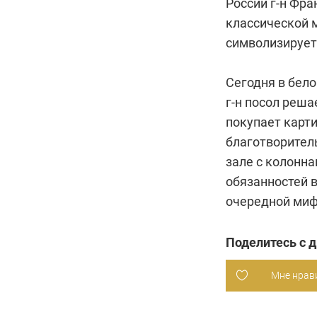
России г-н Фра
классической м
символизирует
Сегодня в бело
г-н посол реша
покупает карт
благотворител
зале с колонна
обязанностей 
очередной миф
Поделитесь с 
Мне нрав