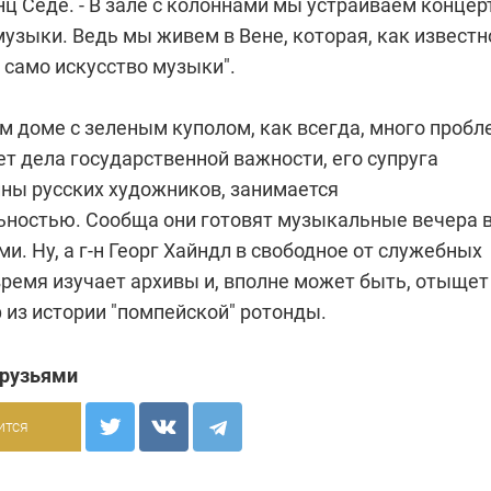
нц Седе. - В зале с колоннами мы устраиваем конце
узыки. Ведь мы живем в Вене, которая, как известн
 само искусство музыки".
м доме с зеленым куполом, как всегда, много пробл
ет дела государственной важности, его супруга
ины русских художников, занимается
ьностью. Сообща они готовят музыкальные вечера 
ми. Ну, а г-н Георг Хайндл в свободное от служебных
время изучает архивы и, вполне может быть, отыщет
 из истории "помпейской" ротонды.
друзьями
ится