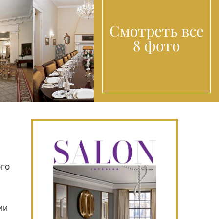
Смотреть все
8 фото
ого
ии