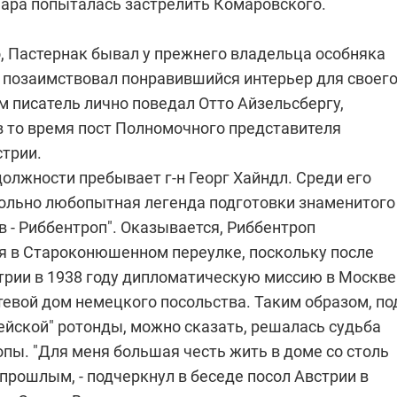
ара попыталась застрелить Комаровского.
, Пастернак бывал у прежнего владельца особняка
 позаимствовал понравившийся интерьер для своег
м писатель лично поведал Отто Айзельсбергу,
 то время пост Полномочного представителя
стрии.
должности пребывает г-н Георг Хайндл. Среди его
вольно любопытная легенда подготовки знаменитого
 - Риббентроп". Оказывается, Риббентроп
я в Староконюшенном переулке, поскольку после
трии в 1938 году дипломатическую миссию в Москве
тевой дом немецкого посольства. Таким образом, по
ейской" ротонды, можно сказать, решалась судьба
пы. "Для меня большая честь жить в доме со столь
прошлым, - подчеркнул в беседе посол Австрии в