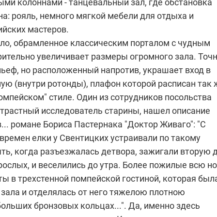
ми колоннами - танцевальный зал, где обстановка
а: рояль, немного мягкой мебели для отдыха и
ийских мастеров.
ло, обрамленное классическим порталом с чудным
рительно увеличивает размеры огромного зала. Точ
льеф, но расположенный напротив, украшает вход в
ую (внутри ротонды), плафон которой расписан так 
"помпейском" стиле. Один из сотрудников посольства
 страстный исследователь старины, нашел описание
... романе Бориса Пастернака "Доктор Живаго": "С
времен елки у Свентицких устраивали по такому
ять, когда разъезжалась детвора, зажигали вторую 
ослых, и веселились до утра. Более пожилые всю н
ты в трехстенной помпейской гостиной, которая был
зала и отделялась от него тяжелою плотною
ольших бронзовых кольцах...". Да, именно здесь