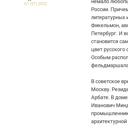
немало любопы
N1 (57) 2002
России. Причем
литературных и
Фикельмон, ав
Петербург. И 
становится са
цвет русского 
Особым распол
фельдмаршала 
В советское вр
Москву. Резиде
Арбате. В доме
Иванович Минд
промышленника
архитектурной 