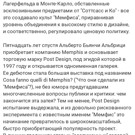
Лагерфельда в Монте-Карло, обставленные
эсклюзивными предметами от "Соттсасс и Ко" - все
это создавало культ "Мемфиса", приравнивая
уровень объединения к высокому стилю в дизайне,
и соответственно, регулировало ценовую политику.
Пятнадцать лет спустя Альберто Бьянчи Альбрици
приобретает компанию Memphis и основывает
торговую марку Post Design, под эгидой которой в
1997 году и открывается одноименная галерея.
Ее дебютом стала большая выставка под названием
Cosa fanno quelli di Memphis? ("Что они сделали из
"Мемфиса"?), не без юмора предугадавшим
многочисленные вопросы публики и критики: чем
закончится эта затея? Тем не менее, Post Dеsign
испытание выдержала, и из довольно рискованного
эксперимента с известным именем "Мемфис" это
начинание превратилось в широкомасштабный,
быстро приобретающий популярность проект.