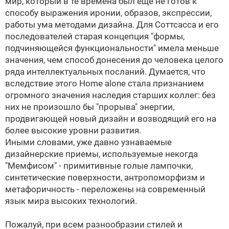
мир, который в те времена был еще не готов к
способу выражения иронии, образов, экспрессии,
работы ума методами дизайна. Для Соттсасса и его
последователей старая концепция "формы,
подчиняющейся функциональности" имела меньше
значения, чем способ донесения до человека целого
ряда интеллектуальных посланий. Думается, что
вследствие этого Home alone стала признанием
огромного значения наследия старших коллег: без
них не произошло бы "прорыва" энергии,
продвигающей новый дизайн и возводящий его на
более высокие уровни развития.
Иными словами, уже давно узнаваемые
дизайнерские приемы, используемые некогда
"Мемфисом" - примитивные голые лампочки,
синтетические поверхности, антропоморфизм и
метафоричность - переложены на современный
язык мира высоких технологий.
Пожалуй, при всем разнообразии стилей и