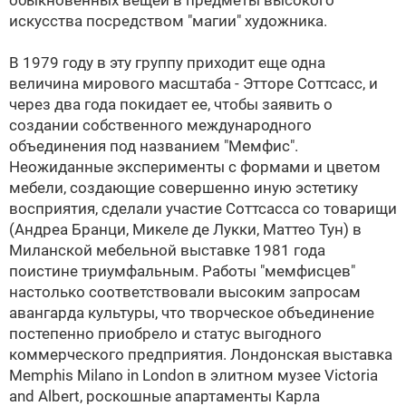
обыкновенных вещей в предметы высокого
искусства посредством "магии" художника.
В 1979 году в эту группу приходит еще одна
величина мирового масштаба - Этторе Соттсасс, и
через два года покидает ее, чтобы заявить о
создании собственного международного
объединения под названием "Мемфис".
Неожиданные эксперименты с формами и цветом
мебели, создающие совершенно иную эстетику
восприятия, сделали участие Соттсасса со товарищи
(Андреа Бранци, Микеле де Лукки, Маттео Тун) в
Миланской мебельной выставке 1981 года
поистине триумфальным. Работы "мемфисцев"
настолько соответствовали высоким запросам
авангарда культуры, что творческое объединение
постепенно приобрело и статус выгодного
коммерческого предприятия. Лондонская выставка
Memphis Milano in London в элитном музее Victoria
and Albert, роскошные апартаменты Карла