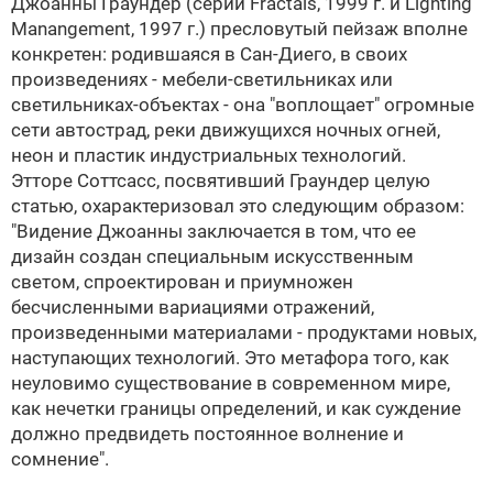
Джоанны Граундер (серии Fractals, 1999 г. и Lighting
Manangement, 1997 г.) пресловутый пейзаж вполне
конкретен: родившаяся в Сан-Диего, в своих
произведениях - мебели-светильниках или
светильниках-объектах - она "воплощает" огромные
сети автострад, реки движущихся ночных огней,
неон и пластик индустриальных технологий.
Этторе Соттсасс, посвятивший Граундер целую
статью, охарактеризовал это следующим образом:
"Видение Джоанны заключается в том, что ее
дизайн создан специальным искусственным
светом, спроектирован и приумножен
бесчисленными вариациями отражений,
произведенными материалами - продуктами новых,
наступающих технологий. Это метафора того, как
неуловимо существование в современном мире,
как нечетки границы определений, и как суждение
должно предвидеть постоянное волнение и
сомнение".