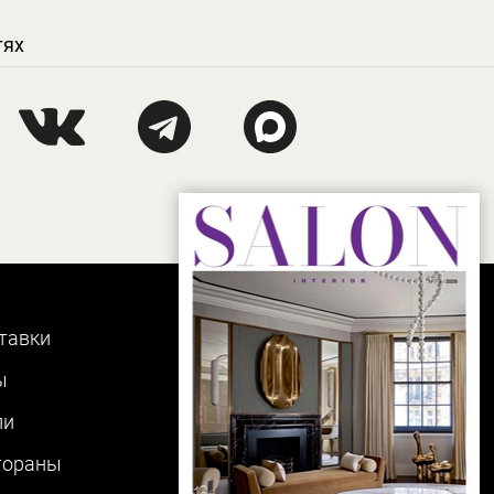
тях
тавки
ы
ли
тораны