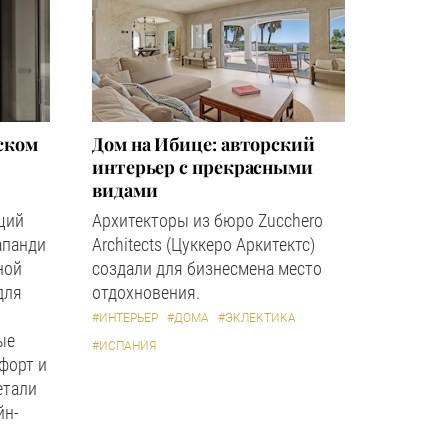
ском
Дом на Ибице: авторский
интерьер с прекрасными
видами
щий
Архитекторы из бюро Zucchero
апанди
Architects (Цуккеро Аркитектс)
ной
создали для бизнесмена место
для
отдохновения.
#ИНТЕРЬЕР
#ДОМА
#ЭКЛЕКТИКА
ые
#ИСПАНИЯ
форт и
етали
йн-