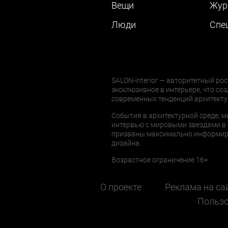
Вещи
Жур
Люди
Cпе
SALON-interior — авторитетный рос
эксклюзивное в интерьере, что соз
современных тенденций архитекту
События в архитектурной среде, м
интервью с мировыми звездами в 
призваны максимально информиров
дизайна.
Возрастное ограничение 16+
О проекте
Реклама на са
Пользо