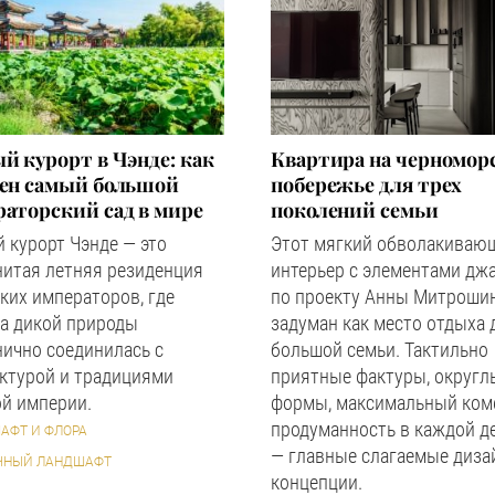
й курорт в Чэнде: как
Квартира на черномор
оен самый большой
побережье для трех
аторский сад в мире
поколений семьи
 курорт Чэнде — это
Этот мягкий обволакиваю
нитая летняя резиденция
интерьер с элементами дж
ких императоров, где
по проекту Анны Митроши
а дикой природы
задуман как место отдыха 
ично соединилась с
большой семьи. Тактильно
ктурой и традициями
приятные фактуры, округл
й империи.
формы, максимальный ком
продуманность в каждой д
АФТ И ФЛОРА
— главные слагаемые диза
ЧНЫЙ ЛАНДШАФТ
концепции.