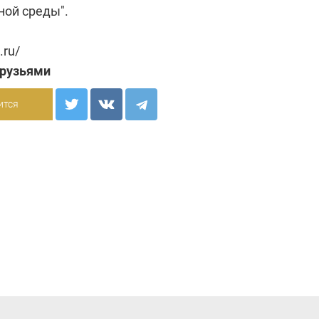
ной среды".
.ru/
друзьями
ится