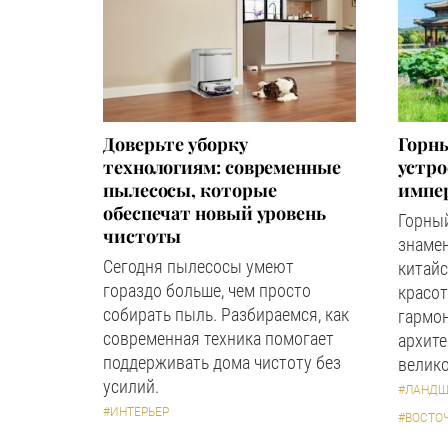
Доверьте уборку
Горны
технологиям: современные
устр
пылесосы, которые
импер
обеспечат новый уровень
Горный
чистоты
знаме
Сегодня пылесосы умеют
китайс
гораздо больше, чем просто
красот
собирать пыль. Разбираемся, как
гармон
современная техника помогает
архите
поддерживать дома чистоту без
велико
усилий.
#ЛАНДШ
#ИНТЕРЬЕР
#ВОСТО