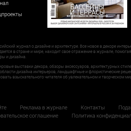
нал
цпроекты
сийский журнал о дизайне и архитектуре. Все новое в декоре интерь
дается в стране и мире, находит свое отражение в журнале, помогая
ры и дизайна.
ировые выставки декора, обзоры аксессуаров, архитектурных стиле
области дизайна интерьеров, ландшафтные и флористические реше
ать взыскательного читателя об увлекательном и творческом мир
йте
Реклама в журнале
Контакты
Пода
вательское соглашение
Политика конфиденциа