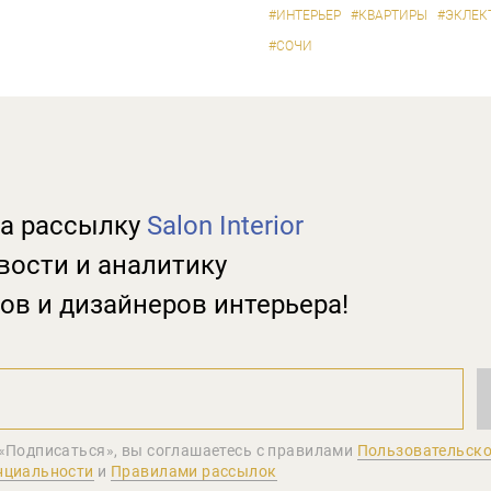
#ИНТЕРЬЕР
#КВАРТИРЫ
#ЭКЛЕК
#СОЧИ
а рассылку
Salon Interior
вости и аналитику
ов и дизайнеров интерьера!
«Подписаться», вы соглашаетеcь с правилами
Пользовательско
нциальности
и
Правилами рассылок