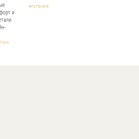
ые
#ИСПАНИЯ
форт и
етали
йн-
ТИКА