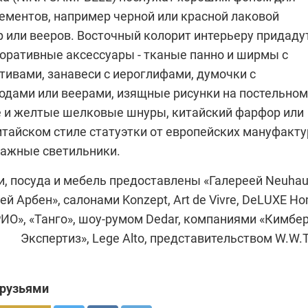
лементов, например черной или красной лаковой
 или вееров. Восточный колорит интерьеру придаду
оративные аксессуары - тканые панно и ширмы с
тивами, занавеси с иероглифами, думочки с
дами или веерами, изящные рисунки на постельном
е и желтые шелковые шнуры, китайский фарфор или
итайском стиле статуэтки от европейских мануфакту
мажные светильники.
и, посуда и мебель предоставлены
«Галереей Neuhau
ей Арбен»
, салонами
Konzept
, Art de Vivre, DeLUXE H
РИО
»,
«Танго»
, шоу-румом Dedar, компаниями «Кимбе
Экспертиз»,
Lege Alto
, представительством
W.W.T
друзьями