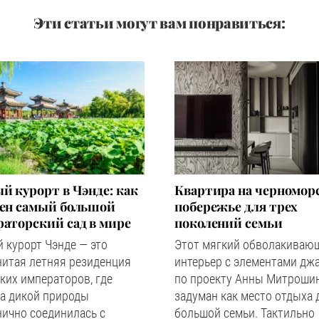
Эти статьи могут вам понравиться:
й курорт в Чэнде: как
Квартира на черномор
оен самый большой
побережье для трех
аторский сад в мире
поколений семьи
 курорт Чэнде — это
Этот мягкий обволакиваю
нитая летняя резиденция
интерьер с элементами дж
ких императоров, где
по проекту Анны Митроши
а дикой природы
задуман как место отдыха 
ично соединилась с
большой семьи. Тактильно