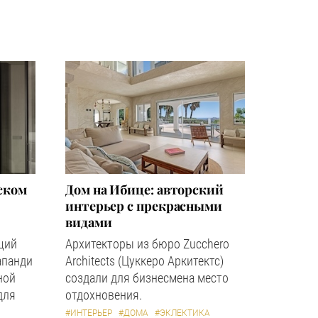
ском
Дом на Ибице: авторский
интерьер с прекрасными
видами
щий
Архитекторы из бюро Zucchero
апанди
Architects (Цуккеро Аркитектс)
ной
создали для бизнесмена место
для
отдохновения.
#ИНТЕРЬЕР
#ДОМА
#ЭКЛЕКТИКА