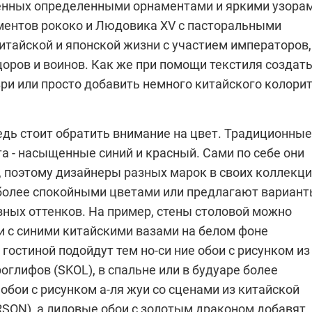
енных определенными орнаментами и яркими узорам
ментов рококо и
Людовика XV
с пасторальными
итайской и японской жизни с участием императоров,
оров и воинов. Как же при помощи текстиля создат
ри или просто добавить немного китайского колори
едь стоит обратить внимание на цвет. Традиционные
а - насыщенные синий и красный. Сами по себе они
, поэтому дизайнеры разных марок в своих коллекц
 более спокойными цветами или предлагают вариан
вных оттенков. На пример, стены столовой можно
и с синими китайскими вазами на белом фоне
я гостиной подойдут тем но-си ние обои с рисунком из
роглифов (
SKOL
), в спальне или в будуаре более
обои с рисунком а-ля жуи со сценами из китайской
RSON
), а лиловые обои с золотым драконом добавят