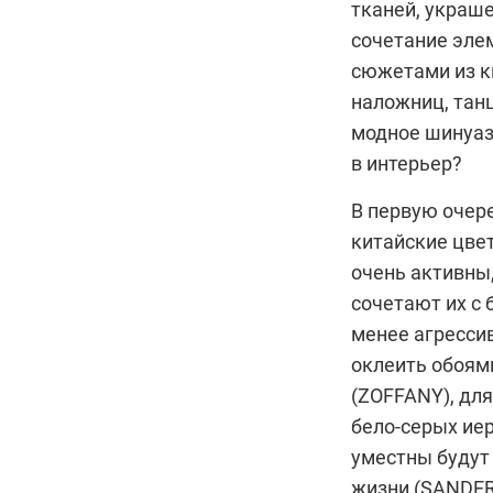
тканей, украш
сочетание эле
сюжетами из к
наложниц, танц
модное шинуаз
в интерьер?
В первую очер
китайские цвет
очень активны
сочетают их с
менее агресси
оклеить обоям
(
ZOFFANY
), дл
бело-серых ие
уместны будут 
жизни (
SANDE