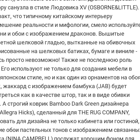
ру санузла в стиле
Людовика XV
(OSBORNE&LITTLE).
факт, что типичному китайскому интерьеру
мешение реальности и мифологии, смело используйт
ани и обои с изображением драконов. Вышитые
ветной шелковой гладью, вытканные на обивочных
исованные на шелковых батиках, бумаге и виниле -
ись просто невозможно! Также не последнюю роль
 Его используют не только для создания мебели в
японском стиле, но и как один из орнаментов на обо
к, жаккард с изображением бамбука (
JAB
) будет
реться как в качестве штор, так и в виде обивки
 А строгий коврик Bamboo Dark Green дизайнера
Allegra Hicks), сделанный для
THE RUG COMPANY
,
вать для дизайна не только кабинета или гостиной,
кие обои пастельных тонов с изображением связанны
а (
NINA CAMPBELL
) послужат хорошим фоном для