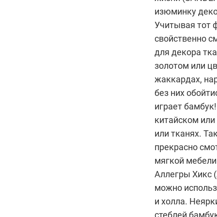
изюминку деко
Учитывая тот 
свойственно с
для декора тк
золотом или ц
жаккардах, нар
без них обойт
играет бамбук!
китайском или 
или тканях. Та
прекрасно смот
мягкой мебели.
Аллегры Хикс (
можно использо
и холла. Неяр
стеблей бамбук