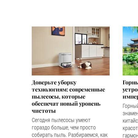
Доверьте уборку
Горны
технологиям: современные
устр
пылесосы, которые
импер
обеспечат новый уровень
Горный
чистоты
знаме
Сегодня пылесосы умеют
китайс
гораздо больше, чем просто
красот
собирать пыль. Разбираемся, как
гармон