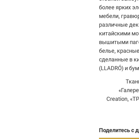
более ярких э
мебели, гравюр
различные дек
китайскими мо
вышитыми паго
белье, красны
сделанные в к
(
LLADRÓ
) и бу
Ткан
«Галере
Creation, «
Т
Поделитесь с 