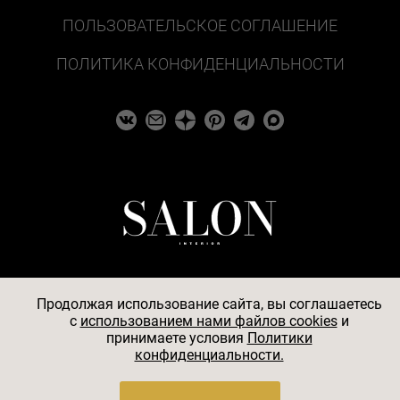
ПОЛЬЗОВАТЕЛЬСКОЕ СОГЛАШЕНИЕ
ПОЛИТИКА КОНФИДЕНЦИАЛЬНОСТИ
Продолжая использование сайта, вы соглашаетесь
c
использованием нами файлов cookies
и
© 2026
принимаете условия
Политики
конфиденциальности.
АО «БКМ», ОГРН 1027739494584, ИНН 7705056238,
127018, Москва, ул. Полковая, д. 3, стр. 4, помещение I,
комн. 23