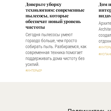
Доверьте уборку
Дом н
технологиям: современные
инте
пылесосы, которые
вида
обеспечат новый уровень
Архите
чистоты
Archit
Сегодня пылесосы умеют
создал
гораздо больше, чем просто
отдохн
собирать пыль. Разбираемся, как
#ИНТЕР
современная техника помогает
#ИСПАН
поддерживать дома чистоту без
усилий.
#ИНТЕРЬЕР