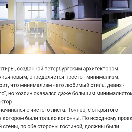
артиры, созданной петербургским архитектором
укьяновым
, определяется просто - минимализм.
ит, что минимализм - его любимый стиль, девиз -
го", но хозяин оказался даже большим минималисто
ектор
начинался с чистого листа. Точнее, с открытого
в котором были только колонны. По исходному прое
 стены, по обе стороны гостиной, должны были