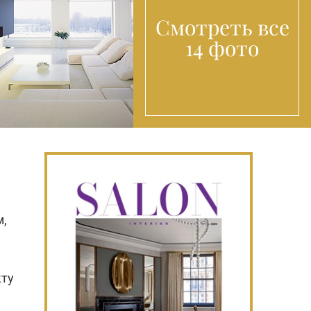
Смотреть все
14 фото
м,
кту