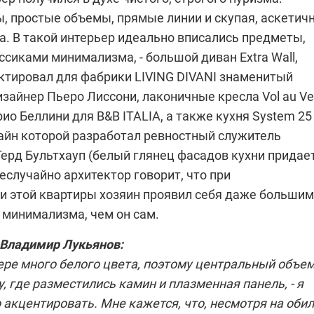
, простые объемы, прямые линии и скупая, аскетич
а. В такой интерьер идеально вписались предметы,
сиками минимализма, - большой диван Extra Wall,
ктировал для фабрики
LIVING DIVANI
знаменитый
зайнер Пьеро Лиссони, лаконичные кресла Vol au Ve
ио Беллини для
B&B ITALIA
, а также кухня System 25
зайн которой разработал ревностный служитель
Герд Бультхауп
(белый глянец фасадов кухни придае
Неслучайно архитектор говорит, что при
и этой квартиры хозяин проявил себя даже большим
минимализма, чем он сам.
Владимир Лукьянов
:
ере много белого цвета, поэтому центральный объем
ну, где разместились камин и плазменная панель, - я
акцентировать. Мне кажется, что, несмотря на оби