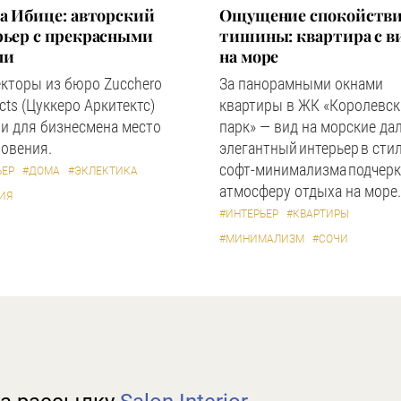
а Ибице: авторский
Ощущение спокойстви
рьер с прекрасными
тишины: квартира с в
ми
на море
кторы из бюро Zucchero
За панорамными окнами
ects (Цуккеро Аркитектс)
квартиры в ЖК «Королевс
и для бизнесмена место
парк» — вид на морские дал
овения.
элегантный интерьер в сти
софт-минимализма подчерк
ЬЕР
#ДОМА
#ЭКЛЕКТИКА
атмосферу отдыха на море.
ИЯ
#ИНТЕРЬЕР
#КВАРТИРЫ
#МИНИМАЛИЗМ
#СОЧИ