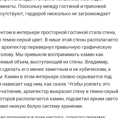
омнаты. Поскольку между гостиной и прихожей
тсутствуют, гардероб нисколько не загромождает
том в интерьере просторной гостиной стала стена,
 темно-серый цвет. В нише этой стены располагаетс
и, архитектор перевернул привычную графическую
 голову. Мы привыкли воспринимать камин как
аемый объем, выступающий из стены. Владимир,
л сделать его менее заметным и не кубическим, а
. Камин в этом интерьере словно скрывается под
я нависает над ним, как скала. Чтобы усилить это
чатление, архитектор выкрасил стену в темно-серы
которой располагается камин, подсветил ярким свето
авил низкую белую систему хранения.
ер получился в духе чистого, строгого пуризма: