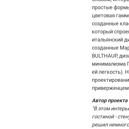
простые формы
цветовая гамм
созданные клас
который спрое
итальянский ди
созданные Мар
BULTHAUP
, ди
минимализма
ей легкость). 
проектировани
приверженцем 
Автор проекта
"В этом интерь
гостиной - сте
решил немного 