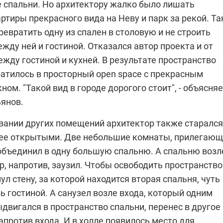
е спальни. Но архитектору жалко было лишать
ртиры прекрасного вида на Неву и парк за рекой. Та
ревратить одну из спален в столовую и не строить
жду ней и гостиной. Отказался автор проекта и от
жду гостиной и кухней. В результате пространство
ратилось в просторный open space с прекрасным
ном. "Такой вид в городе дорогого стоит", - объясня
ьянов
.
вании других помещений архитектор также старался
лее открытыми. Две небольшие комнаты, прилегаю
 объединил в одну большую спальню. А спальню возл
, напротив, заузил. Чтобы освободить пространство
нул стену, за которой находится вторая спальня, чуть
бь гостиной. А санузел возле входа, который одним
двигался в пространство спальни, перенес в другое
апротив входа. И в холле появилось место для