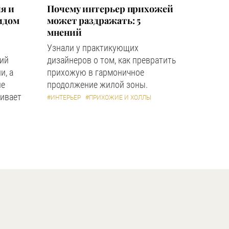
я и
Почему интерьер прихожей
идом
может раздражать: 5
мнений
Узнали у практикующих
кий
дизайнеров о том, как превратить
и, а
прихожую в гармоничное
ле
продолжение жилой зоны.
ивает
#ИНТЕРЬЕР
#ПРИХОЖИЕ И ХОЛЛЫ