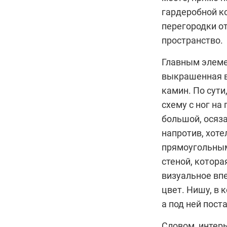
гардеробной к
перегородки о
пространство.
Главным элемен
выкрашенная в
камин. По сут
схему с ног на
большой, осяз
напротив, хоте
прямоугольным
стеной, котора
визуальное впе
цвет. Нишу, в 
а под ней пост
Словом, интерь