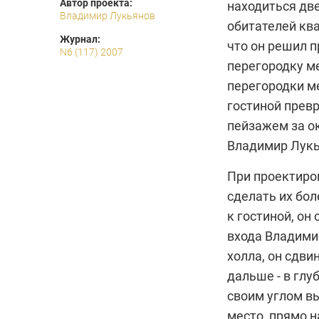
Автор проекта:
находиться дв
Владимир Лукьянов
обитателей ква
Журнал:
что он решил п
N6 (117) 2007
перегородку ме
перегородки ме
гостиной прев
пейзажем за ок
Владимир Лук
При проектиро
сделать их бо
к гостиной, он
входа Владимир
холла, он сдви
дальше - в глу
своим углом вы
место, прямо н