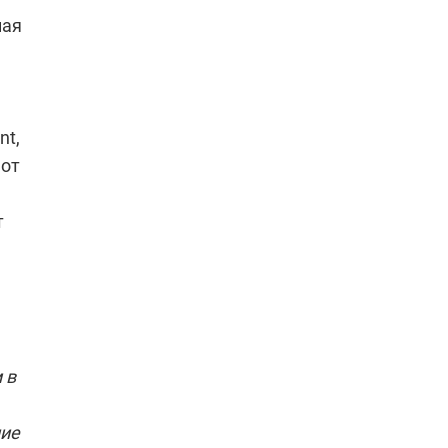
ная
nt,
 от
т
 в
лие