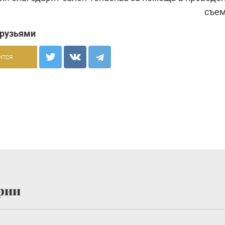
съе
друзьями
ится
рии