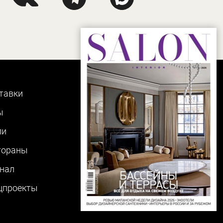
тавки
ы
ли
тораны
нал
цпроекты