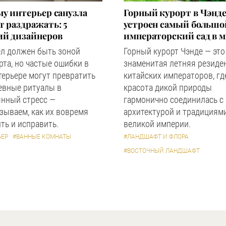
у интерьер санузла
Горный курорт в Чэнде
 раздражать: 5
устроен самый большо
ий дизайнеров
императорский сад в 
ел должен быть зоной
Горный курорт Чэнде — это
та, но частые ошибки в
знаменитая летняя резиде
терьере могут превратить
китайских императоров, гд
евные ритуалы в
красота дикой природы
янный стресс —
гармонично соединилась с
зываем, как их вовремя
архитектурой и традициям
ть и исправить.
великой империи.
ЬЕР
#ВАННЫЕ КОМНАТЫ
#ЛАНДШАФТ И ФЛОРА
#ВОСТОЧНЫЙ ЛАНДШАФТ