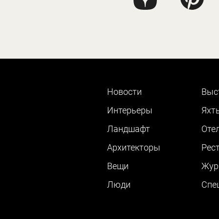
Новости
Выс
Интерьеры
Яхт
Ландшафт
Оте
Архитекторы
Рес
Вещи
Жур
Люди
Cпе