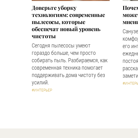
Доверьте уборку
Почем
технологиям: современные
может
пылесосы, которые
мнен
обеспечат новый уровень
Сануз
чистоты
комфор
Сегодня пылесосы умеют
его ин
гораздо больше, чем просто
ежедн
собирать пыль. Разбираемся, как
посто
современная техника помогает
расска
поддерживать дома чистоту без
замети
усилий.
#ИНТЕР
#ИНТЕРЬЕР