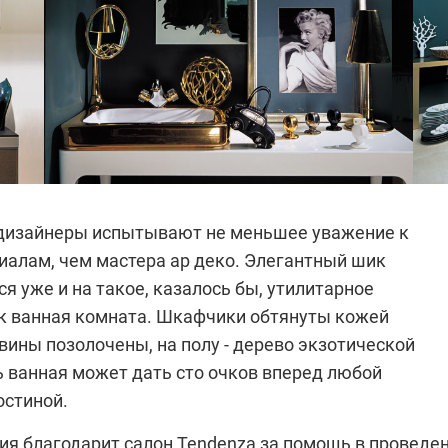
дизайнеры испытывают не меньшее уважение к
иалам, чем мастера ар деко. Элегантный шик
я уже и на такое, казалось бы, утилитарное
к ванная комната. Шкафчики обтянуты кожей
вины позолочены, на полу - дерево экзотической
ь ванная может дать сто очков вперед любой
остиной.
ия благодарит салон
Tendenza
за помощь в проведе