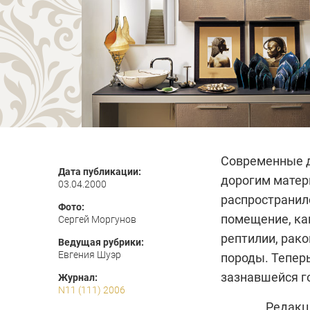
Современные 
Дата публикации:
дорогим матер
03.04.2000
распространилс
Фото:
помещение, ка
Сергей Моргунов
рептилии, рако
Ведущая рубрики:
Евгения Шуэр
породы. Тепер
зазнавшейся г
Журнал:
N11 (111) 2006
Редакц