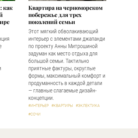
: как
Квартира на черноморском
й
побережье для трех
мире
поколений семьи
Этот мягкий обволакивающий
нция
интерьер с элементами джапанди
е
по проекту Анны Митрошиной
задуман как место отдыха для
большой семьи. Тактильно
и
приятные фактуры, округлые
формы, максимальный комфорт и
продуманность в каждой детали
— главные слагаемые дизайн-
концепции.
#ИНТЕРЬЕР
#КВАРТИРЫ
#ЭКЛЕКТИКА
#СОЧИ