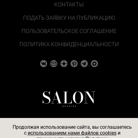
КОНТАКТЫ
ПОДАТЬ ЗАЯВКУ НА ПУБЛИКАЦИЮ
ПОЛЬЗОВАТЕЛЬСКОЕ СОГЛАШЕНИЕ
ПОЛИТИКА КОНФИДЕНЦИАЛЬНОСТИ
Продолжая использование сайта, вы соглашаетесь
c
использованием нами файлов cookies
и
© 2026