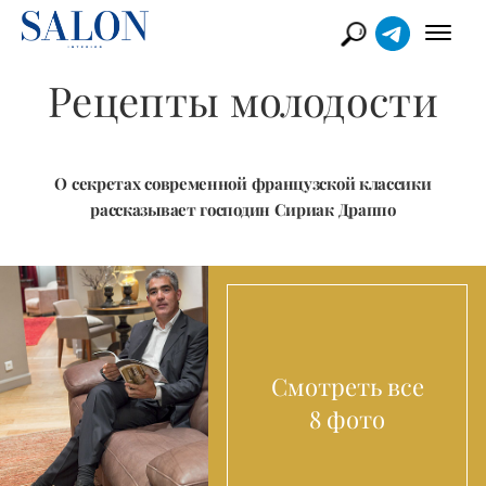
Рецепты молодости
О секретах современной французской классики
рассказывает господин Сириак Драппо
Смотреть все
8 фото