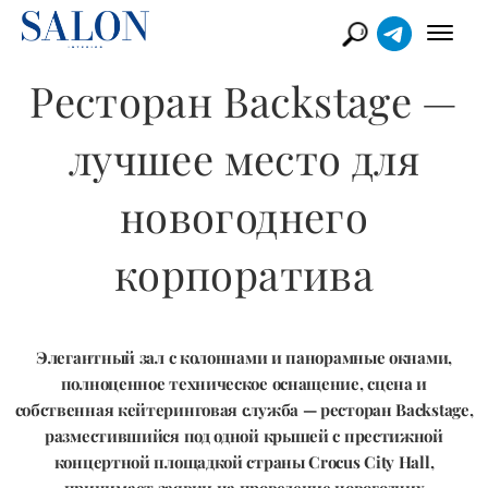
Ресторан Backstage —
лучшее место для
новогоднего
корпоратива
Элегантный зал с колоннами и панорамные окнами,
полноценное техническое оснащение, сцена и
собственная кейтеринговая служба — ресторан Backstage,
разместившийся под одной крышей с престижной
концертной площадкой страны Crocus City Hall,