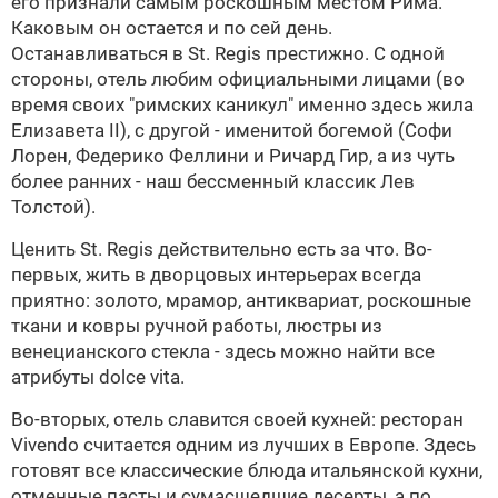
его признали самым роскошным местом Рима.
Каковым он остается и по сей день.
Останавливаться
в St. Regis
престижно. С одной
стороны, отель любим официальными лицами (во
время своих "римских каникул" именно здесь жила
Елизавета II), с другой - именитой богемой (Софи
Лорен, Федерико Феллини и Ричард Гир, а из чуть
более ранних - наш бессменный классик Лев
Толстой).
Ценить St. Regis действительно есть за что. Во-
первых, жить в дворцовых интерьерах всегда
приятно: золото, мрамор, антиквариат, роскошные
ткани и ковры ручной работы, люстры из
венецианского стекла - здесь можно найти все
атрибуты dolce vita.
Во-вторых, отель славится своей кухней: ресторан
Vivendo считается одним из лучших в Европе. Здесь
готовят все классические блюда итальянской кухни,
отменные пасты и сумасшедшие десерты, а по