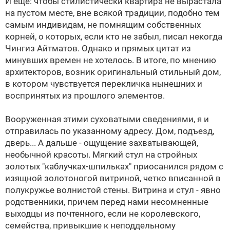
И еще: чтобы стилистически квартира не вырастала
на пустом месте, вне всякой традиции, подобно тем
самым индивидам, не помнящим собственных
корней, о которых, если кто не забыл, писал некогда
Чингиз Айтматов. Однако и прямых цитат из
минувших времен не хотелось. В итоге, по мнению
архитекторов, возник оригинальный стильный дом,
в котором чувствуется перекличка нынешних и
воспринятых из прошлого элементов.
Вооруженная этими суховатыми сведениями, я и
отправилась по указанному адресу. Дом, подъезд,
дверь... А дальше - ощущение захватывающей,
необычной красоты. Мягкий стул на стройных
золотых "каблучках-шпильках" приосанился рядом с
изящной золотоногой витриной, четко вписанной в
полукружье волнистой стены. Витрина и стул - явно
родственники, причем перед нами несомненные
выходцы из почтенного, если не королевского,
семейства, привыкшие к неподдельному