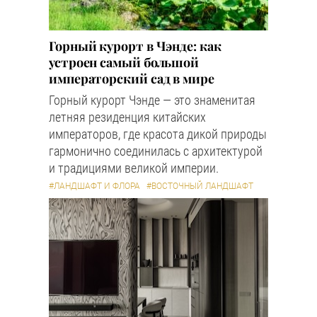
Горный курорт в Чэнде: как
устроен самый большой
императорский сад в мире
Горный курорт Чэнде — это знаменитая
летняя резиденция китайских
императоров, где красота дикой природы
гармонично соединилась с архитектурой
и традициями великой империи.
#ЛАНДШАФТ И ФЛОРА
#ВОСТОЧНЫЙ ЛАНДШАФТ