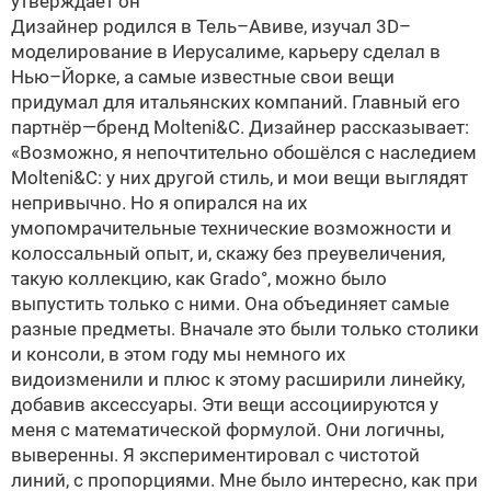
утверждает он
Дизайнер родился в Тель–Авиве, изучал 3D–
моделирование в Иерусалиме, карьеру сделал в
Нью–Йорке, а самые известные свои вещи
придумал для итальянских компаний. Главный его
партнёр—бренд Molteni&C. Дизайнер рассказывает:
«Возможно, я непочтительно обошёлся с наследием
Molteni&C: у них другой стиль, и мои вещи выглядят
непривычно. Но я опирался на их
умопомрачительные технические возможности и
колоссальный опыт, и, скажу без преувеличения,
такую коллекцию, как Grado°, можно было
выпустить только с ними. Она объединяет самые
разные предметы. Вначале это были только столики
и консоли, в этом году мы немного их
видоизменили и плюс к этому расширили линейку,
добавив аксессуары. Эти вещи ассоциируются у
меня с математической формулой. Они логичны,
выверенны. Я экспериментировал с чистотой
линий, с пропорциями. Мне было интересно, как при