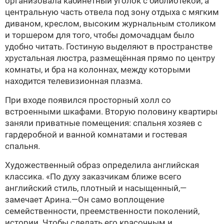
организовала кабинетный уголок с библиотекой, а
центральную часть отвела под зону отдыха с мягким
диваном, креслом, высоким журнальным столиком
и торшером для того, чтобы домочадцам было
удобно читать. Гостиную выделяют в пространстве
хрустальная люстра, размещённая прямо по центру
комнаты, и бра на колоннах, между которыми
находится телевизионная плазма.
При входе появился просторный холл со
встроенными шкафами. Вторую половину квартиры
заняли приватные помещения: спальня хозяев с
гардеробной и ванной комнатами и гостевая
спальня.
Художественный образ определила английская
классика. «По духу заказчикам ближе всего
английский стиль, плотный и насыщенный,—
замечает Арина.—Он само воплощение
семейственности, преемственности поколений,
истории. Чтобы сделать его красочным и