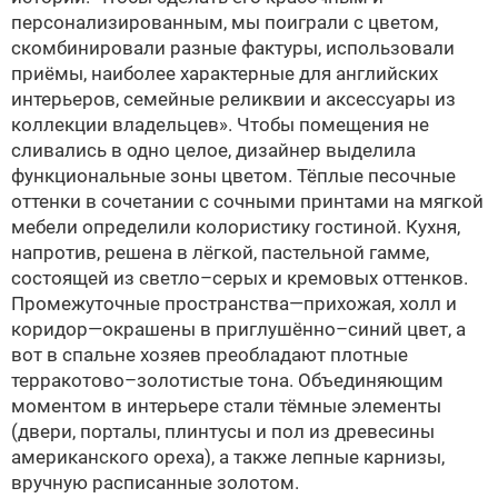
персонализированным, мы поиграли с цветом,
скомбинировали разные фактуры, использовали
приёмы, наиболее характерные для английских
интерьеров, семейные реликвии и аксессуары из
коллекции владельцев». Чтобы помещения не
сливались в одно целое, дизайнер выделила
функциональные зоны цветом. Тёплые песочные
оттенки в сочетании с сочными принтами на мягкой
мебели определили колористику гостиной. Кухня,
на­п­ротив, решена в лёгкой, пастельной гамме,
состоящей из светло–серых и кремовых оттенков.
Промежуточные пространства—прихожая, холл и
коридор—окрашены в приглушённо–синий цвет, а
вот в спальне хозяев преобладают плотные
терракотово–золотистые тона. Объединяющим
моментом в интерьере стали тёмные элементы
(двери, порталы, плинтусы и пол из древесины
американского ореха), а также лепные карнизы,
вручную расписанные золотом.