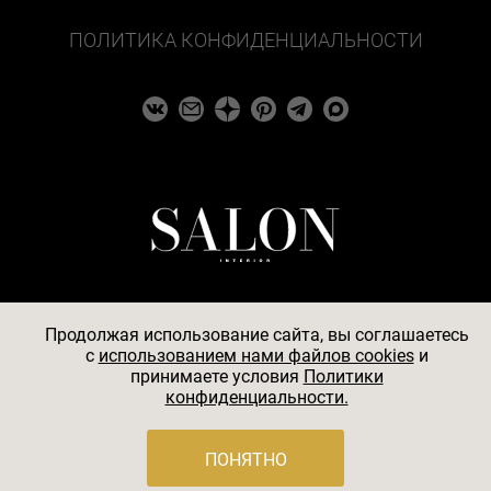
ПОЛИТИКА КОНФИДЕНЦИАЛЬНОСТИ
Продолжая использование сайта, вы соглашаетесь
c
использованием нами файлов cookies
и
© 2026
принимаете условия
Политики
конфиденциальности.
АО «БКМ», ОГРН 1027739494584, ИНН 7705056238,
127018, Москва, ул. Полковая, д. 3, стр. 4, помещение I,
комн. 23
ПОНЯТНО