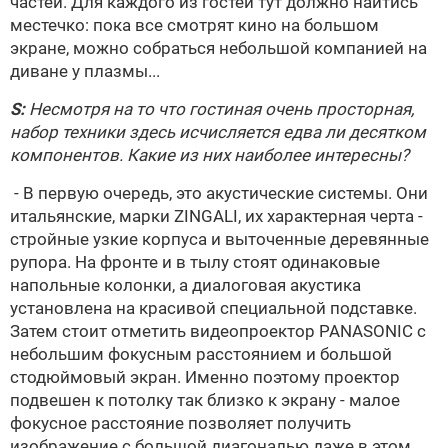
частей. Для каждого из гостей тут должно найтись
местечко: пока все смотрят кино на большом
экране, можно собраться небольшой компанией на
диване у плазмы...
S:
Несмотря на то что гостиная очень просторная,
набор техники здесь исчисляется едва ли десятком
компонентов. Какие из них наиболее интересны?
- В первую очередь, это акустические системы. Они
итальянские, марки ZINGALI, их характерная черта -
стройные узкие корпуса и выточенные деревянные
рупора. На фронте и в тылу стоят одинаковые
напольные колонки, а диалоговая акустика
установлена на красивой специальной подставке.
Затем стоит отметить видеопроектор PANASONIC с
небольшим фокусным расстоянием и большой
стодюймовый экран. Именно поэтому проектор
подвешен к потолку так близко к экрану - малое
фокусное расстояние позволяет получить
изображение с большой диагональю даже в этом