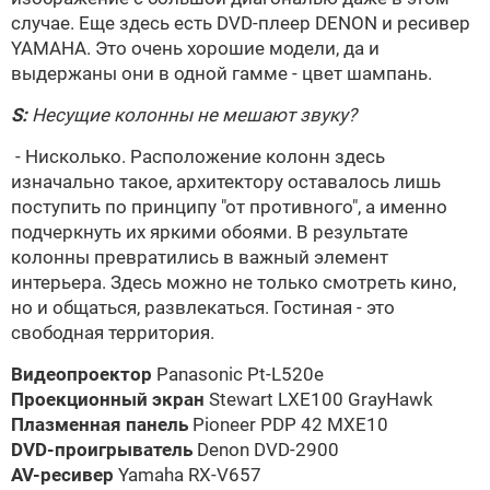
случае. Еще здесь есть DVD-плеер DENON и ресивер
YAMAHA. Это очень хорошие модели, да и
выдержаны они в одной гамме - цвет шампань.
S:
Несущие колонны не мешают звуку?
- Нисколько. Расположение колонн здесь
изначально такое, архитектору оставалось лишь
поступить по принципу "от противного", а именно
подчеркнуть их яркими обоями. В результате
колонны превратились в важный элемент
интерьера. Здесь можно не только смотреть кино,
но и общаться, развлекаться. Гостиная - это
свободная территория.
Видеопроектор
Panasonic Pt-L520e
Проекционный экран
Stewart LXE100 GrayHawk
Плазменная панель
Pioneer PDP 42 MXE10
DVD-проигрыватель
Denon DVD-2900
AV-ресивер
Yamaha RX-V657