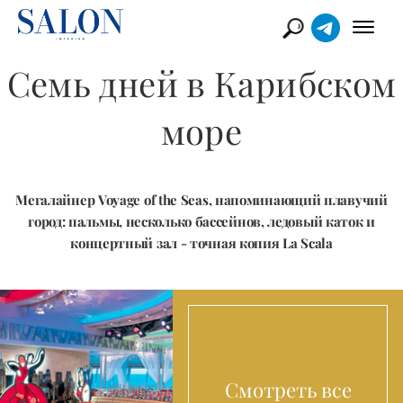
Семь дней в Карибском
море
Мегалайнер Voyage of the Seas, напоминающий плавучий
город: пальмы, несколько бассейнов, ледовый каток и
концертный зал - точная копия La Scala
Смотреть все