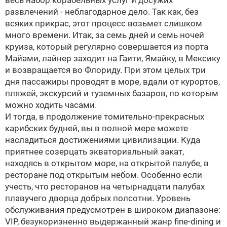
весь набор корабельных услуг и досужих
развлечений - неблагодарное дело. Так как, без
всяких прикрас, этот процесс возьмет слишком
много времени. Итак, за семь дней и семь ночей
круиза, который регулярно совершается из порта
Майами, лайнер заходит на Гаити, Ямайку, в Мексику
и возвращается во Флориду. При этом целых три
дня пассажиры проводят в море, вдали от курортов,
пляжей, экскурсий и туземных базаров, по которым
можно ходить часами.
И тогда, в продолжение томительно-прекрасных
карибских будней, вы в полной мере можете
насладиться достижениями цивилизации. Куда
приятнее созерцать экваториальный закат,
находясь в открытом море, на открытой палубе, в
ресторане под открытым небом. Особенно если
учесть, что ресторанов на четырнадцати палубах
плавучего дворца добрых полсотни. Уровень
обслуживания предусмотрен в широком диапазоне:
VIP, безукоризненно выдержанный жанр fine-dining и