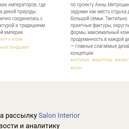
ких императоров, где
по проекту Анны Митроши
а дикой природы
задуман как место отдыха 
ично соединилась с
большой семьи. Тактильно
ктурой и традициями
приятные фактуры, округл
й империи.
формы, максимальный ком
продуманность в каждой д
АФТ И ФЛОРА
— главные слагаемые диза
ЧНЫЙ ЛАНДШАФТ
концепции.
#ИНТЕРЬЕР
#КВАРТИРЫ
#ЭКЛЕК
#СОЧИ
а рассылку
Salon Interior
вости и аналитику