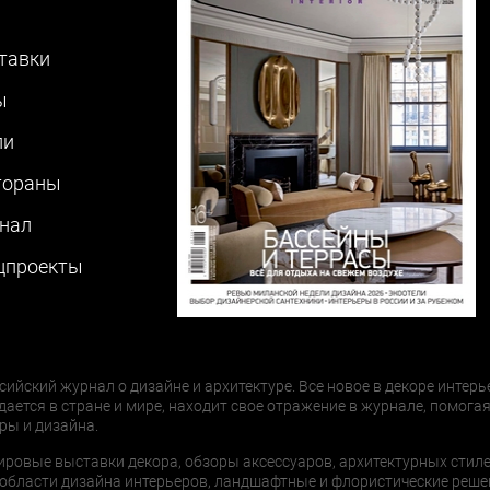
тавки
ы
ли
тораны
нал
цпроекты
сийский журнал о дизайне и архитектуре. Все новое в декоре интерь
дается в стране и мире, находит свое отражение в журнале, помогая
ры и дизайна.
ировые выставки декора, обзоры аксессуаров, архитектурных стиле
области дизайна интерьеров, ландшафтные и флористические реше