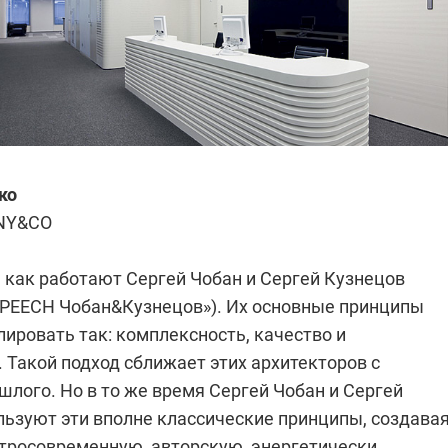
ко
NY&CO
, как работают Сергей Чобан и
Сергей Кузнецов
SPEECH Чобан&Кузнецов»). Их основные принципы
ировать так: комплексность, качество и
 Такой подход сближает этих архитекторов с
шлого. Но в то же время Сергей Чобан и
Сергей
ьзуют эти вполне классические принципы, создава
стросовременную, авторскую, энергетически