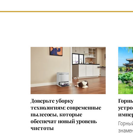
Доверьте уборку
Горны
технологиям: современные
устр
пылесосы, которые
импер
обеспечат новый уровень
Горный
чистоты
знаме