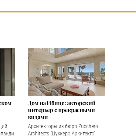
ском
Дом на Ибице: авторский
интерьер с прекрасными
видами
щий
Архитекторы из бюро Zucchero
апанди
Architects (Цуккеро Аркитектс)