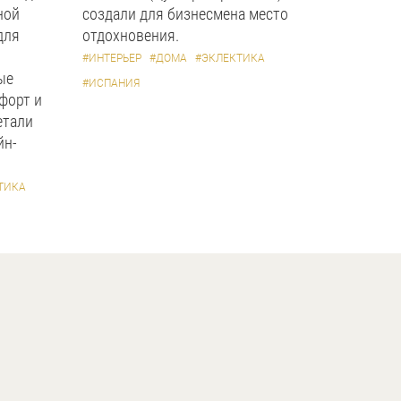
ной
создали для бизнесмена место
для
отдохновения.
#ИНТЕРЬЕР
#ДОМА
#ЭКЛЕКТИКА
ые
#ИСПАНИЯ
форт и
етали
йн-
ТИКА