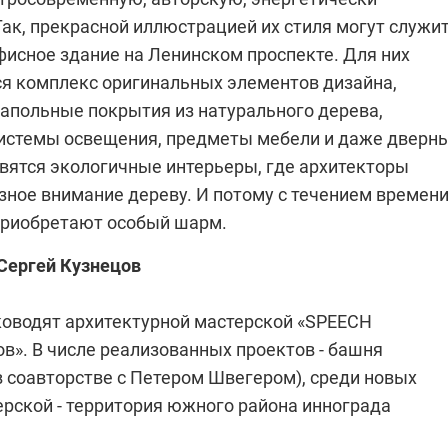
ак, прекрасной иллюстрацией их стиля могут служи
фисное здание на Ленинском проспекте. Для них
я комплекс оригинальных элементов дизайна,
польные покрытия из натурального дерева,
системы освещения, предметы мебели и даже дверн
авятся экологичные интерьеры, где архитекторы
зное внимание дереву. И потому с течением времен
приобретают особый шарм.
Сергей Кузнецов
уководят архитектурной мастерской «SPEECH
в». В числе реализованных проектов - башня
в соавторстве с Петером Швегером), среди новых
ерской - территория южного района иннограда