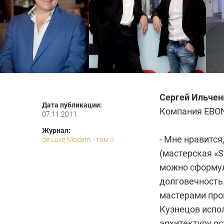
Сергей Ильчен
Дата публикации:
Компания EBO
07.11.2011
Журнал:
- Мне нравится
de Luxe Modern - том II
(мастерская «
можно сформул
долговечность.
мастерами про
Кузнецов
испол
архитектуру о