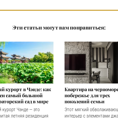
Эти статьи могут вам понравиться:
й курорт в Чэнде: как
Квартира на черномор
оен самый большой
побережье для трех
аторский сад в мире
поколений семьи
 курорт Чэнде — это
Этот мягкий обволакиваю
нитая летняя резиденция
интерьер с элементами дж