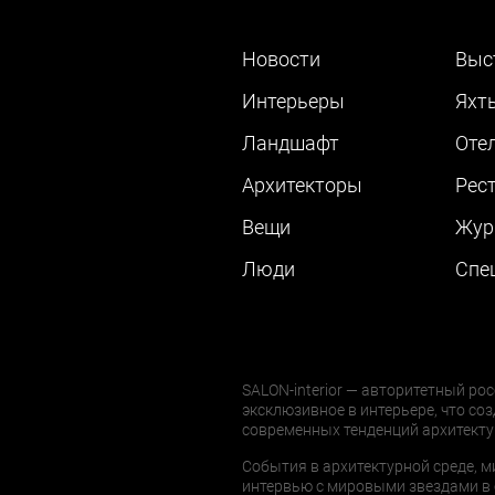
Новости
Выс
Интерьеры
Яхт
Ландшафт
Оте
Архитекторы
Рес
Вещи
Жур
Люди
Cпе
SALON-interior — авторитетный рос
эксклюзивное в интерьере, что соз
современных тенденций архитекту
События в архитектурной среде, м
интервью с мировыми звездами в 