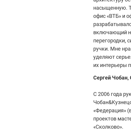
насыщенную. Т
офис «ВТБ» и о
разрабатывалс
включающий на
перегородки, 
ручки. Мне нр
уделяют серье
их интерьеры 
Сергей Чобан,
С 2006 года р
Чобан&Кузнецо
«Федерация» (
проектов маст
«Сколково».