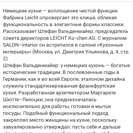
Немецкие кухни — воплощение чистой функции.
Фабрика Leicht опровергает это клише, облекая
функциональность в элегантные формы классики.
Рассказывает Штефан Вальденмайер, председатель
совета директоров LEICHT Ku··chen AG. С журналом
SALON–interior он встретился в салоне «Кухонные
интерьеры» (Москва, ул. Дмитрия Ульянова, д. 4, стр.
2)
Штефан Вальденмайер: у немецких кухонь — богатые
исторические традиции. В послевоенные годы в
Германии, как и во всей Европе, эталоном дизайна
служила стандартизированная франкфуртская
кухня. Разработанная архитектором Маргарете
Шютте–Лихоцки, она предназначалась
исключительно для работы, готовки и мытья
посуды. Подобный функциональный подход
закреплял место женщины на кухне, поскольку
завуалированно утверждал: пусть себе и дальше