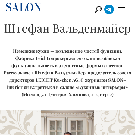
Штефан Вальденмайер
Немецкие кухни — воплощение чистой функции.
Фабрика Leicht опровергает это клише, облекая
функциональность в элегантные формы классики.
Рассказывает Штефан Вальденмайер, председатель совета
директоров LEICHT Ku··chen AG. С журналом SALON–
interior он встретился в салоне «Кухонные интерьеры»
(Москва, ул. Дмитрия Ульянова, д. 4, стр. 2)