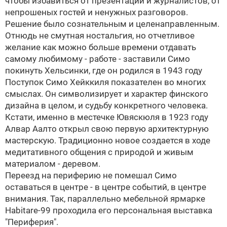
чтобы избавиться от презентаций и журналистов, от
непрошеных гостей и ненужных разговоров.
Решение было сознательным и целенаправленным.
Отнюдь не смутная ностальгия, но отчетливое
желание как можно больше времени отдавать
самому любимому - работе - заставили Симо
покинуть Хельсинки, где он родился в 1943 году
Поступок Симо Хейккиля показателен во многих
смыслах. Он символизирует и характер финского
дизайна в целом, и судьбу конкретного человека.
Кстати, именно в местечке Ювяскюля в 1923 году
Алвар Аалто открыл свою первую архитектурную
мастерскую. Традиционно новое создается в ходе
медитативного общения с природой и живым
материалом - деревом.
Переезд на периферию не помешал Симо
оставаться в центре - в центре событий, в центре
внимания. Так, параллельно мебельной ярмарке
Habitare-99 проходила его персональная выставка
"Периферия".