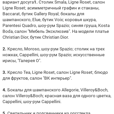
вариант досуга
1.
Столик Smala, Ligne Roset, салон
Ligne Roset; асимметричный графин и стаканы,
Baccarat, бутик Gallery Royal; бокалы для
шампанского, Elue, бутик Voix; коровья шкура,
Parentesi Quadro, шоу-рум Spazio; синяя груша, Kosta
Boda, салон "Мебель Эксклюзив". На модели платье
Christian Dior, бутик Christian Dior.
2.
Кресло, Moroso, шоу-рум Spazio; столик на трех
ножках, Cappellini, шоу-рум Spazio; искусственные
ирисы, "Галерея О".
3.
Кресло Tea, Ligne Roset, салон Ligne Roset; блюдо
для фруктов, салон "ВК интерьер".
4.
Бокалы для шампанского Allegorie, Villeroy&Boch,
салон Villeroy&Boch; красная ваза для одного цветка,
Cappellini, шоу-рум Cappellini.
5.
Светильник и подсвечники из оргстекла,