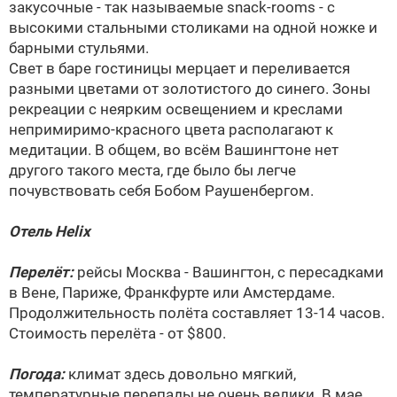
закусочные - так называемые snack-rooms - с
высокими стальными столиками на одной ножке и
барными стульями.
Свет в баре гостиницы мерцает и переливается
разными цветами от золотистого до синего. Зоны
рекреации с неярким освещением и креслами
непримиримо-красного цвета располагают к
медитации. В общем, во всём Вашингтоне нет
другого такого места, где было бы легче
почувствовать себя Бобом Раушенбергом.
Отель Helix
Перелёт:
рейсы Москва - Вашингтон, с пересадками
в Вене, Париже, Франкфурте или Амстердаме.
Продолжительность полёта составляет 13-14 часов.
Стоимость перелёта - от $800.
Погода:
климат здесь довольно мягкий,
температурные перепады не очень велики. В мае