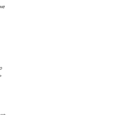
не
о
ь
вую