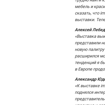
мебель и крас
сказать, что i
выставки. Теп
Алексей Лебед
«Выставка выиг
представили н
новую палитру 
расширился мо
тенденций я б
в Европе прод
Александр Юди
«К выставке im
поднялся инте
представитель