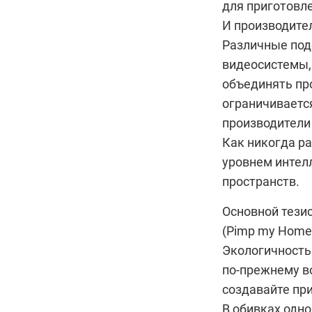
для приготовле
И производите
Различные под
видеосистемы, 
объединять пр
ограничиваетс
производители
Как никогда р
уровнем интел
пространств.
Основной тезис
(Pimp my Home)
Экологичность 
по-прежнему во
создавайте при
В обивках одно