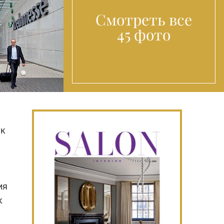
Смотреть все
45 фото
 к
ия
к