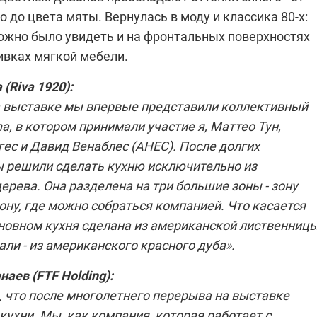
о до цвета мяты. Вернулась в моду и классика 80-х:
ожно было увидеть и на фронтальных поверхностях
ивках мягкой мебели.
 (
Riva 1920
):
на выставке мы впервые представили коллективный
na, в котором принимали участие я, Маттео Тун,
ес и Давид Венаблес (AHEC). После долгих
 решили сделать кухню исключительно из
ерева. Она разделена на три большие зоны - зону
зону, где можно собраться компанией. Что касается
сновном кухня сделана из американской лиственницы
ли - из американского красного дуба».
аев (FTF Holding):
, что после многолетнего перерыва на выставке
кухни. Мы, как компания, которая работает с