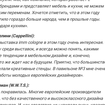
брендами и представляет мебель и кухни, не можем 
им переменам. Хочется отметить, что в этом году
тило гораздо больше народа, чем в прошлые годы.
одаря кухням».
ллини
(
Cappellini
):
выставка imm cologne в этом году очень интересная.
 среди выставок, и всегда можно понять, какими
 тенденции в мебельном дизайне и, конечно,
то же ждет нас в будущем. Приятно, что большинств
елали креативные стенды. В павильоне №3 мне очен
аботы молодых европейских дизайнеров».
иан (
W.W.T.S.
):
 понравилась. Многие европейские производители
 что без качественного и высококлассного дизайна
лиентов. И, как следствие, мы увидели очень краси