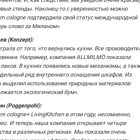
ивые стенды. Наконец-то с уверенностью можно
mm cologne подтвердила свой статус международной
ерь слово за Миланом».
ев (
Konzept
):
рала от того, что вернулись кухни. Все производите
овинки. Например, компания ALLMILMÖ показала
лаков. В кухнях появились новые механизмы, а так
дельный ряд внутреннего оснащения шкафов. Из
ы выделил использование природных материалов:
олжается экологический бум».
н (
Poggenpohl
):
m cologne+ LivingKitchen в этом году, несомненно,
рес. И теперь наша компания открывает четыре
ства в различных регионах. Мы показали очень