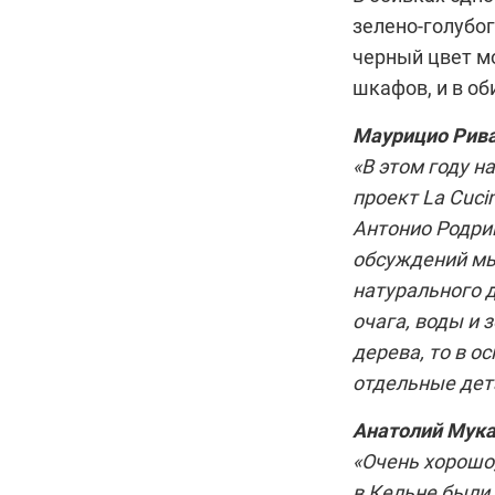
зелено-голубог
черный цвет м
шкафов, и в об
Маурицио Рива
«В этом году 
проект La Cuci
Антонио Родриг
обсуждений мы
натурального д
очага, воды и 
дерева, то в о
отдельные дета
Анатолий Мукан
«Очень хорошо
в Кельне были 