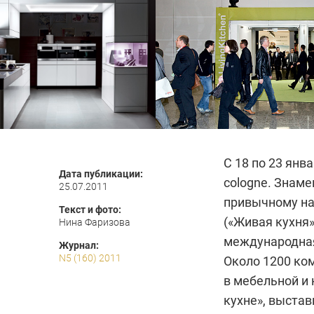
С 18 по 23 ян
Дата публикации:
cologne. Знаме
25.07.2011
привычному наз
Текст и фото:
(«Живая кухня»
Нина Фаризова
международная
Журнал:
N5 (160) 2011
Около 1200 ко
в мебельной и 
кухне», выстав