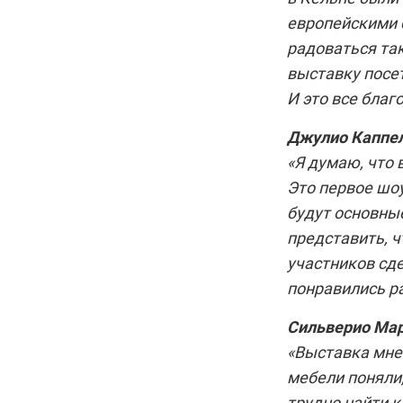
европейскими 
радоваться так
выставку посе
И это все благ
Джулио Каппе
«Я думаю, что 
Это первое шоу
будут основные
представить, ч
участников сд
понравились р
Сильверио Мар
«Выставка мне
мебели поняли,
трудно найти к