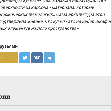
ременную кухню +Artesio. Особая наша гордость -
оверхности из карбона - материала, который
космических технологиях. Сама архитектура этой
подтвердила мнение, что кухня - это не набор шкафов
вых элементов жилого пространства».
друзьями
ится
рии