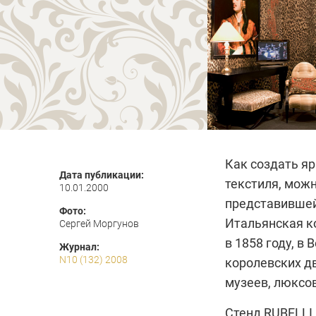
Как создать я
Дата публикации:
текстиля, мож
10.01.2000
представившей
Фото:
Итальянская 
Сергей Моргунов
в 1858 году, в
Журнал:
N10 (132) 2008
королевских дв
музеев, люксов
Стенд
RUBELLI