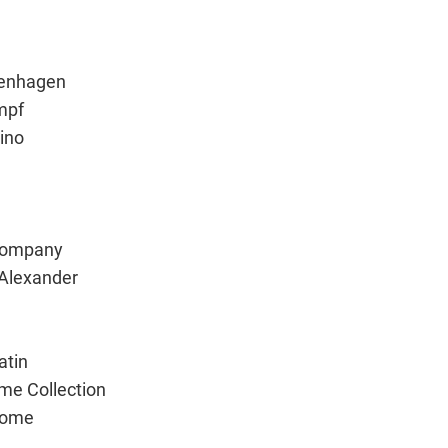
penhagen
mpf
ino
Company
Alexander
atin
me Collection
Home