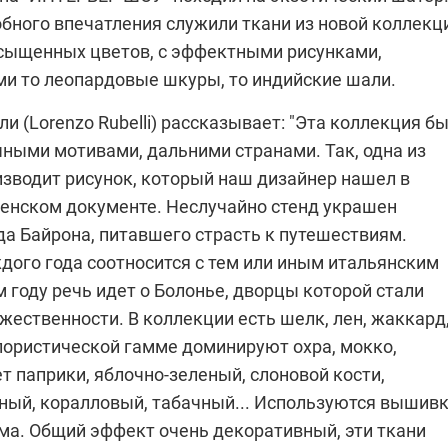
бного впечатления служили ткани из новой коллекц
насыщенных цветов, с эффектными рисунками,
 то леопардовые шкуры, то индийские шали.
ли
(Lorenzo Rubelli) рассказывает: "Эта коллекция б
чными мотивами, дальними странами. Так, одна из
изводит рисунок, который наш дизайнер нашел в
енском документе. Неслучайно стенд украшен
да Байрона, питавшего страсть к путешествиям.
дого года соотносится с тем или иным итальянским
м году речь идет о Болонье, дворцы которой стали
ественности. В коллекции есть шелк, лен, жаккард
лористической гамме доминируют охра, мокко,
т паприки, яблочно-зеленый, слоновой кости,
ный, коралловый, табачный... Используются вышив
ьма. Общий эффект очень декоративный, эти ткани