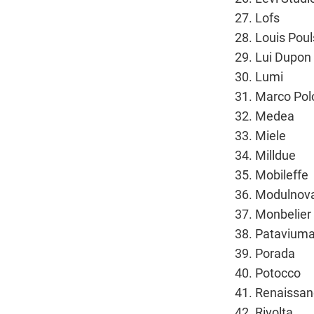
Lofs
Louis Pou
Lui Dupon
Lumi
Marco Pol
Medea
Miele
Milldue
Mobileffe
Modulnov
Monbelier
Pataviuma
Porada
Potocco
Renaissan
Rivolta