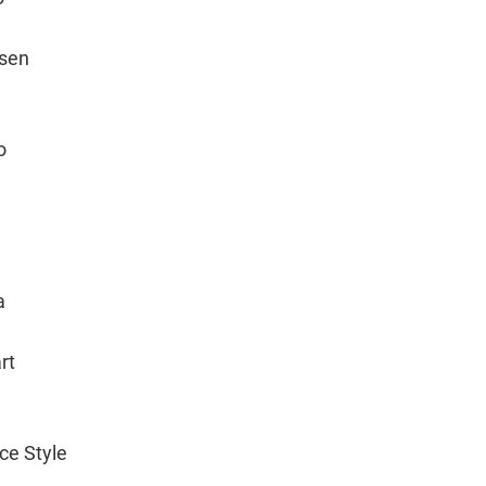
lsen
o
a
rt
ce Style