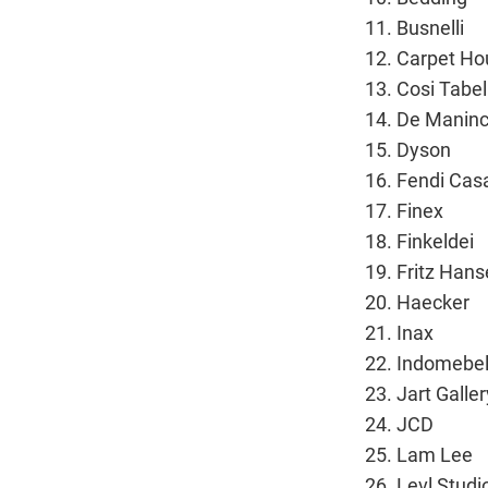
Busnelli
Carpet Ho
Cosi Tabell
De Maninc
Dyson
Fendi Cas
Finex
Finkeldei
Fritz Han
Haecker
Inax
Indomebe
Jart Galler
JCD
Lam Lee
Levl Studi