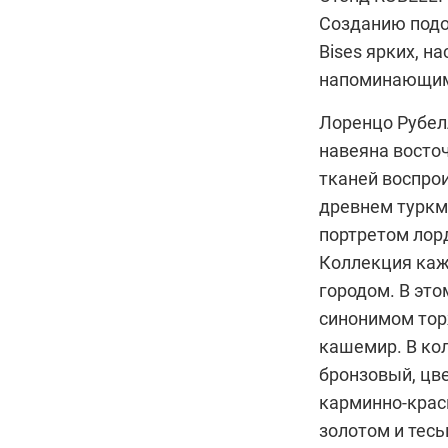
Созданию подо
Bises ярких, 
напоминающими
Лоренцо Рубел
навеяна восто
тканей воспро
древнем туркм
портретом лор
Коллекция каж
городом. В это
синонимом торж
кашемир. В ко
бронзовый, цве
карминно-крас
золотом и тес