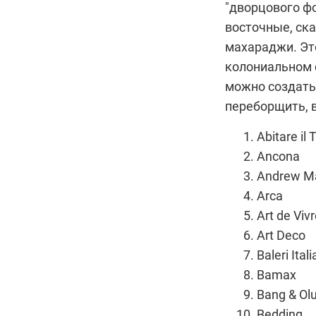
"дворцового ф
восточные, ска
махараджи. Это
колониальном с
можно создать 
переборщить, в
Abitare il
Ancona
Andrew Ma
Arca
Art de Viv
Art Deco
Baleri Itali
Bamax
Bang & Ol
Bedding