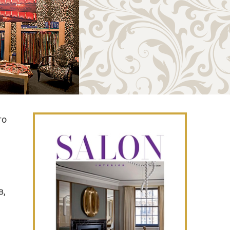
го
в,
.