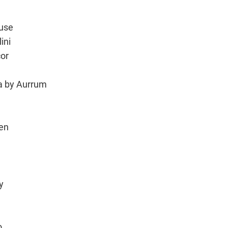
use
ini
or
a by Aurrum
sen
l
y
o