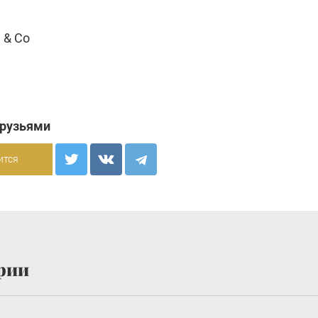
 & Co
друзьями
ится
рии