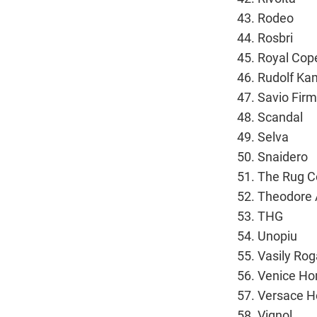
Rodeo
Rosbri
Royal Co
Rudolf Ka
Savio Firm
Scandal
Selva
Snaidero
The Rug 
Theodore 
THG
Unopiu
Vasily Rog
Venice Ho
Versace 
Vignol