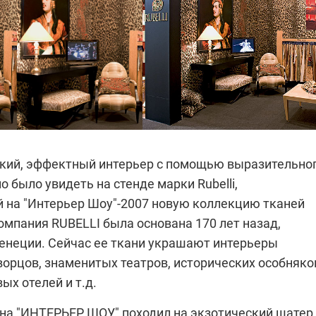
ркий, эффектный интерьер с помощью выразительно
но было увидеть на стенде марки
Rubelli
,
 на "Интерьер Шоу"-2007 новую коллекцию тканей
компания
RUBELLI
была основана 170 лет назад,
 Венеции. Сейчас ее ткани украшают интерьеры
орцов, знаменитых театров, исторических особняко
ых отелей и т.д.
на "ИНТЕРЬЕР ШОУ" походил на экзотический шатер