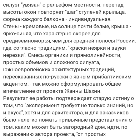
силуэт "увязан" с рельефом местности, перепад
высоты окон повторяет "шаг" ступеней крыльца,
форма каждого балкона - индивидуальная.
Стены - кремовые, на солнце почти белые, крыша -
ярко-синяя, что характерно скорее для
средиземноморья, чем для средней полосы России,
где, согласно традициям, "краски неярки и звуки
нерезки". Смесь органики и прямолинейности,
простых объемов и сложного силуэта,
южноевропейских архитектурных традиций,
пересказанных по-русски с явным прибалтийским
акцентом, - так можно сформулировать общее
впечатление от проекта Жанны Шахин.
Результат ее работы подтверждает старую истину о
том, что "эксперимент требует не только знаний, но
и вкуса", хотя и для архитектора, и для заказчиков
было нелегко ломать привычные представления о
том, каким может быть загородный дом, идти, по
выражению автора проекта, "от простых