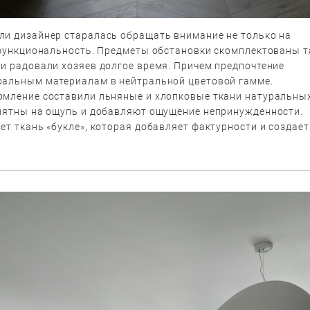
ли дизайнер старалась обращать внимание не только на
 функциональность. Предметы обстановки скомплектованы т
ии радовали хозяев долгое время. Причем предпочтение
ральным материалам в нейтральной цветовой гамме.
рмление составили льняные и хлопковые ткани натуральны
риятны на ощупь и добавляют ощущение непринужденности.
ет ткань «букле», которая добавляет фактурности и создает