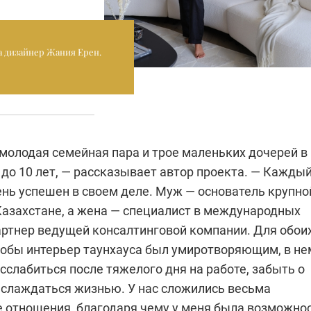
а дизайнер Жания Ерен.
молодая семейная пара и трое маленьких дочерей в
х до 10 лет, — рассказывает автор проекта. — Кажды
ень успешен в своем деле. Муж — основатель крупно
Казахстане, а жена — специалист в международных
артнер ведущей консалтинговой компании. Для обои
тобы интерьер таунхауса был умиротворяющим, в не
слабиться после тяжелого дня на работе, забыть о
аслаждаться жизнью. У нас сложились весьма
 отношения, благодаря чему у меня была возможно