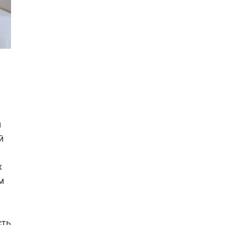
й
й
х
м
сть