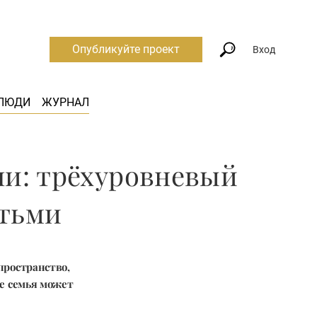
Опубликуйте проект
Вход
ЛЮДИ
ЖУРНАЛ
ли: трёхуровневый
етьми
пространство,
де семья может