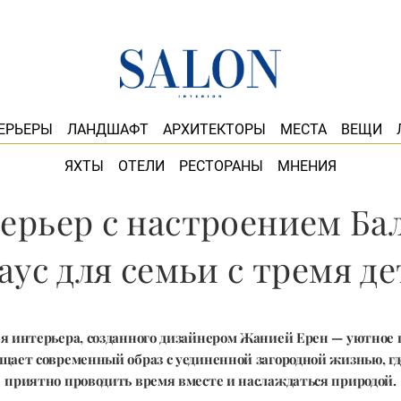
ЕРЬЕРЫ
ЛАНДШАФТ
АРХИТЕКТОРЫ
МЕСТА
ВЕЩИ
ЯХТЫ
ОТЕЛИ
РЕСТОРАНЫ
МНЕНИЯ
рьер с настроением Ба
аус для семьи с тремя д
я интерьера, созданного дизайнером Жанией Ерен — уютное 
щает современный образ с уединенной загородной жизнью, г
приятно проводить время вместе и наслаждаться природой.