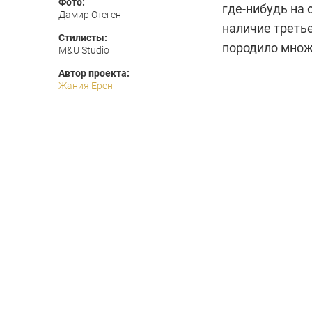
Фото:
где-нибудь на 
Дамир Отеген
наличие третье
Стилисты:
породило множ
M&U Studio
Автор проекта:
Жания Ерен