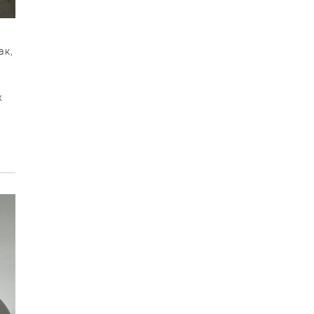
ак,
х