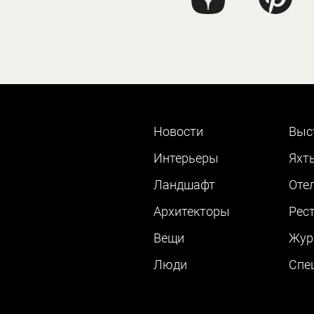
Новости
Выс
Интерьеры
Яхт
Ландшафт
Оте
Архитекторы
Рес
Вещи
Жур
Люди
Cпе