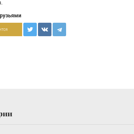
.
друзьями
ится
рии