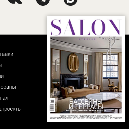
тавки
ы
ли
тораны
нал
цпроекты