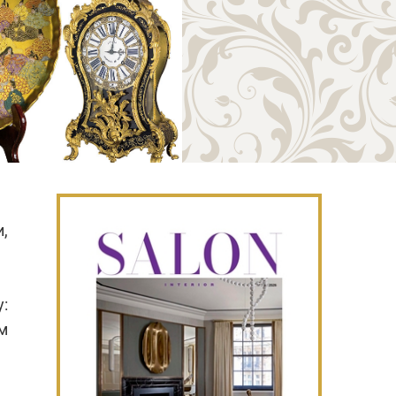
,
:
ем