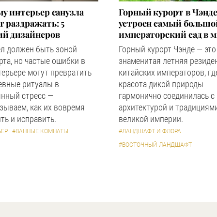
у интерьер санузла
Горный курорт в Чэнде
 раздражать: 5
устроен самый большо
ий дизайнеров
императорский сад в 
ел должен быть зоной
Горный курорт Чэнде — это
та, но частые ошибки в
знаменитая летняя резиде
терьере могут превратить
китайских императоров, гд
евные ритуалы в
красота дикой природы
янный стресс —
гармонично соединилась с
зываем, как их вовремя
архитектурой и традициям
ть и исправить.
великой империи.
ЬЕР
#ВАННЫЕ КОМНАТЫ
#ЛАНДШАФТ И ФЛОРА
#ВОСТОЧНЫЙ ЛАНДШАФТ