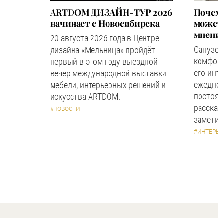
ARTDOM ДИЗАЙН-ТУР 2026
Почем
начинает с Новосибирска
может
мнен
20 августа 2026 года в Центре
Сануз
дизайна «Мельница» пройдёт
комфор
первый в этом году выездной
его ин
вечер международной выставки
ежедн
мебели, интерьерных решений и
посто
искусства ARTDOM.
расска
#НОВОСТИ
замети
#ИНТЕР