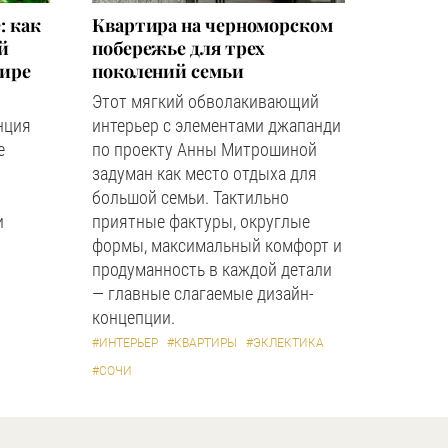
: как
Квартира на черноморском
й
побережье для трех
мире
поколений семьи
Этот мягкий обволакивающий
нция
интерьер с элементами джапанди
е
по проекту Анны Митрошиной
задуман как место отдыха для
большой семьи. Тактильно
и
приятные фактуры, округлые
формы, максимальный комфорт и
продуманность в каждой детали
— главные слагаемые дизайн-
концепции.
#ИНТЕРЬЕР
#КВАРТИРЫ
#ЭКЛЕКТИКА
#СОЧИ