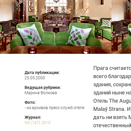
Прага считает
Дата публикации:
всего благодар
25.05.2000
здания, сохран
Ведущая рубрики:
зданий ныне на
Марина Волкова
Отель The Augu
Фото:
- из архивов пресс-служб отеля
Malаў Strana. 
дать ни взять
Журнал:
N3 (147) 2010
отечественный