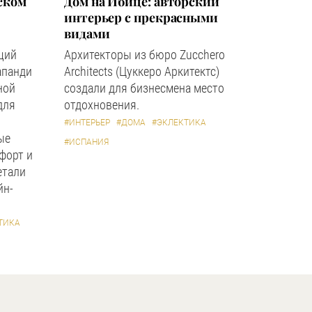
ском
Дом на Ибице: авторский
интерьер с прекрасными
видами
щий
Архитекторы из бюро Zucchero
апанди
Architects (Цуккеро Аркитектс)
ной
создали для бизнесмена место
для
отдохновения.
#ИНТЕРЬЕР
#ДОМА
#ЭКЛЕКТИКА
ые
#ИСПАНИЯ
форт и
етали
йн-
ТИКА