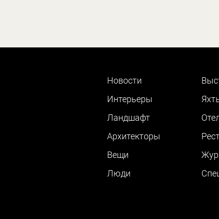
Новости
Выс
Интерьеры
Яхт
Ландшафт
Оте
Архитекторы
Рес
Вещи
Жур
Люди
Cпе