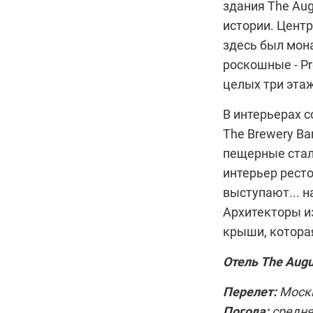
здания The Aug
истории. Центр
здесь был мон
роскошные - Pre
целых три эта
В интерьерах с
The Brewery Ba
пещерные стал
интерьер рест
выступают... н
Архитекторы и
крыши, котора
Отель The Augu
Перелет:
Москв
Погода:
средняя