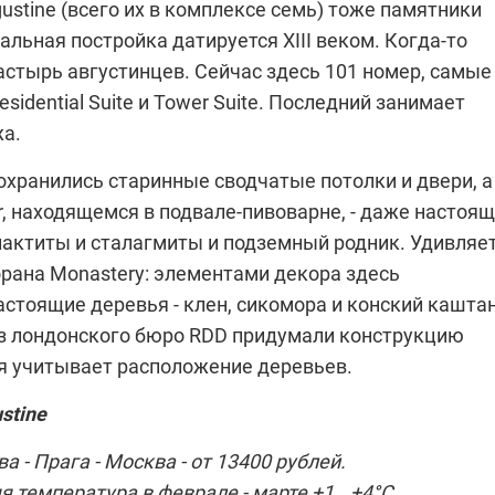
ustine (всего их в комплексе семь) тоже памятники
альная постройка датируется XIII веком. Когда-то
астырь августинцев. Сейчас здесь 101 номер, самые
sidential Suite и Tower Suite. Последний занимает
жа.
охранились старинные сводчатые потолки и двери, а
r, находящемся в подвале-пивоварне, - даже настоя
актиты и сталагмиты и подземный родник. Удивляет
орана Monastery: элементами декора здесь
астоящие деревья - клен, сикомора и конский каштан
з лондонского бюро RDD придумали конструкцию
я учитывает расположение деревьев.
stine
а - Прага - Москва - от 13400 рублей.
 температура в феврале - марте +1...+4°С.