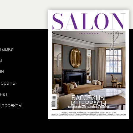
тавки
ы
ли
тораны
нал
цпроекты