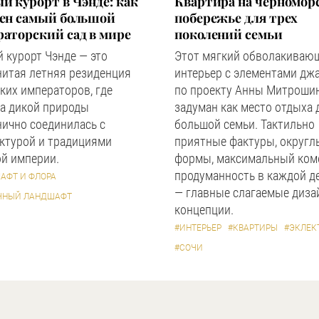
й курорт в Чэнде: как
Квартира на черномор
оен самый большой
побережье для трех
аторский сад в мире
поколений семьи
 курорт Чэнде — это
Этот мягкий обволакиваю
нитая летняя резиденция
интерьер с элементами дж
ких императоров, где
по проекту Анны Митроши
а дикой природы
задуман как место отдыха 
ично соединилась с
большой семьи. Тактильно
ктурой и традициями
приятные фактуры, округл
й империи.
формы, максимальный ком
продуманность в каждой д
АФТ И ФЛОРА
— главные слагаемые диза
ЧНЫЙ ЛАНДШАФТ
концепции.
#ИНТЕРЬЕР
#КВАРТИРЫ
#ЭКЛЕК
#СОЧИ