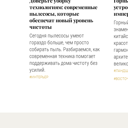
Доверьте уборку
Горны
технологиям: современные
устр
пылесосы, которые
импер
обеспечат новый уровень
Горный
чистоты
знаме
Сегодня пылесосы умеют
китайс
гораздо больше, чем просто
красот
собирать пыль. Разбираемся, как
гармон
современная техника помогает
архите
поддерживать дома чистоту без
велико
усилий.
#ЛАНДШ
#ИНТЕРЬЕР
#ВОСТО