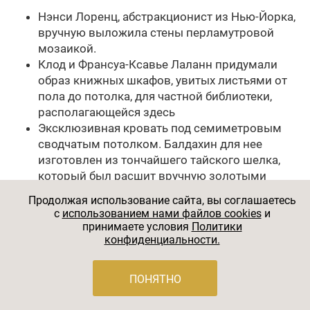
Нэнси Лоренц, абстракционист из Нью-Йорка,
вручную выложила стены перламутровой
мозаикой.
Клод и Франсуа-Ксавье Лаланн придумали
образ книжных шкафов, увитых листьями от
пола до потолка, для частной библиотеки,
располагающейся здесь
Эксклюзивная кровать под семиметровым
сводчатым потолком. Балдахин для нее
изготовлен из тончайшего тайского шелка,
который был расшит вручную золотыми
нитями.
Продолжая использование сайта, вы соглашаетесь
Отделка ванной тоже удивляет. Использован
c
использованием нами файлов cookies
и
китайский оникс — уникальный редкий
принимаете условия
Политики
материал.
конфиденциальности.
В пентхаусе вы также найдёте каскадный
водопад, ниспадающий по стене из
ПОНЯТНО
южноамериканского зеленого гранита.
Отелем предоставляется круглосуточно Rolls-