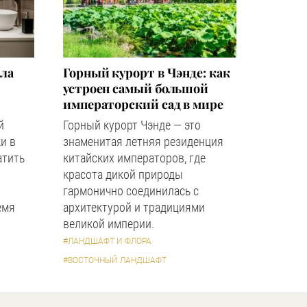
зла
Горный курорт в Чэнде: как
устроен самый большой
императорский сад в мире
й
Горный курорт Чэнде — это
и в
знаменитая летняя резиденция
атить
китайских императоров, где
красота дикой природы
гармонично соединилась с
емя
архитектурой и традициями
великой империи.
#ЛАНДШАФТ И ФЛОРА
#ВОСТОЧНЫЙ ЛАНДШАФТ