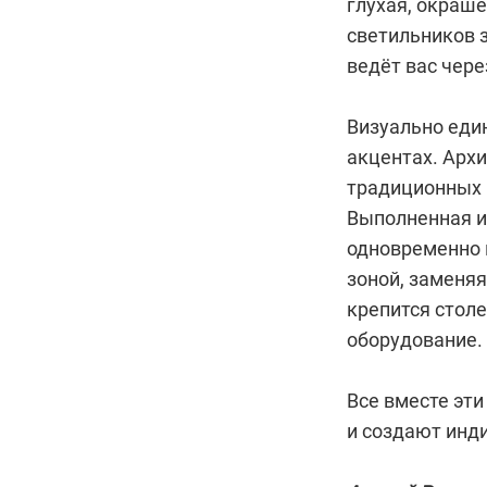
глухая, окраше
светильников з
ведёт вас чере
Визуально еди
акцентах. Арх
традиционных 
Выполненная и
одновременно 
зоной, заменяя
крепится стол
оборудование.
Все вместе эт
и создают инд