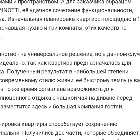
ами и пространством. А для заказчика образцом
MINOTTI, её удачное сочетание функциональности,
тва. Изначальная планировка квартиры площадью в 
лючавшая кухню и три комнаты, этих качеств не
.
нство - не универсальное решение, но в данном слу
идеально, так как квартира предназначалась для
ка. Полученный результат в наибольшей степени
современному стилю жизни, её быстрому темпу (у ва
; в то же время оставлена возможность для
олноценного отдыха с чашкой чая на диване перед
азместится здесь и большая компания гостей.
анировка квартиры способствует сохранению
спальни. Получились две части, которые объединяет