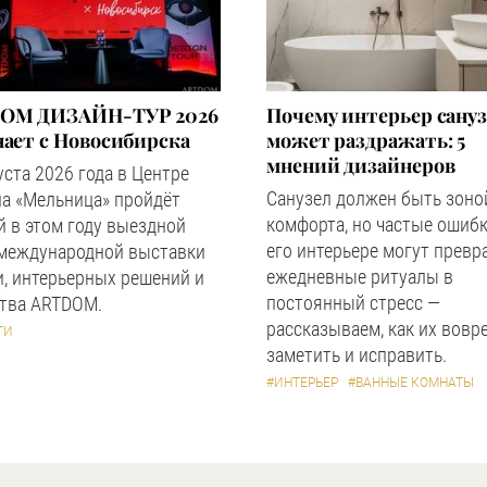
OM ДИЗАЙН-ТУР 2026
Почему интерьер сану
ает с Новосибирска
может раздражать: 5
мнений дизайнеров
уста 2026 года в Центре
Санузел должен быть зоно
а «Мельница» пройдёт
комфорта, но частые ошибк
 в этом году выездной
его интерьере могут превр
 международной выставки
ежедневные ритуалы в
, интерьерных решений и
постоянный стресс —
ства ARTDOM.
рассказываем, как их вовр
ТИ
заметить и исправить.
#ИНТЕРЬЕР
#ВАННЫЕ КОМНАТЫ