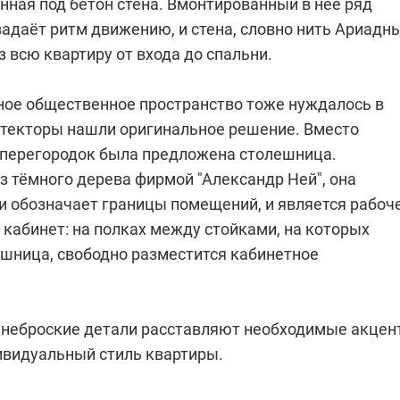
нная под бетон стена. Вмонтированный в неё ряд
адаёт ритм движению, и стена, словно нить Ариадны
з всю квартиру от входа до спальни.
ное общественное пространство тоже нуждалось в
итекторы нашли оригинальное решение. Вместо
перегородок была предложена столешница.
з тёмного дерева фирмой "Александр Ней", она
и обозначает границы помещений, и является рабоч
 кабинет: на полках между стойками, на которых
ешница, свободно разместится кабинетное
и неброские детали расставляют необходимые акце
ивидуальный стиль квартиры.