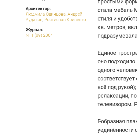
простыми форм
Архитектор:
стала мебель 
Людмила Одинцова
,
Андрей
стиля и удобс
Рудаков
,
Ростислав Кривенко
кв. метров, вк
Журнал:
подразумевала
N11 (89) 2004
Единое простра
оно подходило 
одного челове
соответствует 
всё под рукой)
релаксации, п
телевизором. Р
Г-образная пл
уединённости 