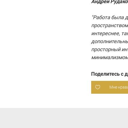
Андрей Рудако
"Работа была 
пространством.
интереснее, т
дополнительны
просторный инт
минимализмом, 
Поделитесь с 
Мне нрав