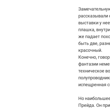
Замечательну
рассказывали 
выставки у нее
плашка, внутр
же падает пох
быть две, разн
красочный.
Конечно, говор
фантазии неме
техническое в
полупроводник
испещренная с
Но наибольшее 
Прейда. Он пр