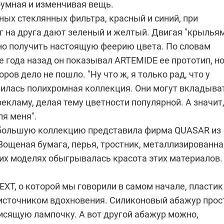
оумная и изменчивая вещь.
ых стеклянных фильтра, красный и синий, при
г на друга дают зеленый и желтый. Двигая "крылья
но получить настоящую феерию цвета. По словам
е года назад он показывал ARTEMIDE ее прототип, н
ров дело не пошло. "Ну что ж, я только рад, что у
илась полихромная коллекция. Они могут вкладыва
рекламу, делая тему цветности популярной. А значит
ля меня".
большую коллекцию представила фирма QUASAR из
Вощеная бумага, перья, тростник, металлизированна
гих моделях обыгрывалась красота этих материалов.
XT, о которой мы говорили в самом начале, пластик
 источником вдохновения. Силиконовый абажур прос
висящую лампочку. А вот другой абажур можно,