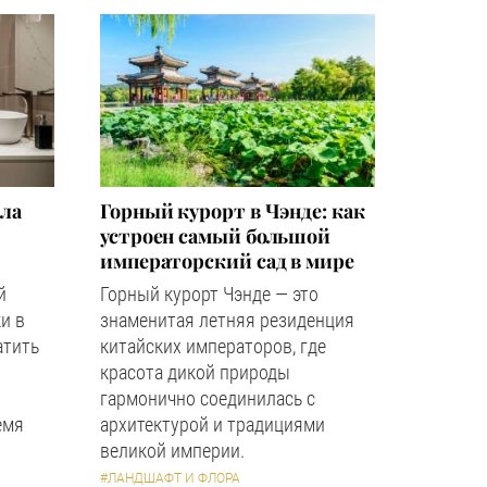
зла
Горный курорт в Чэнде: как
устроен самый большой
императорский сад в мире
й
Горный курорт Чэнде — это
и в
знаменитая летняя резиденция
атить
китайских императоров, где
красота дикой природы
гармонично соединилась с
емя
архитектурой и традициями
великой империи.
#ЛАНДШАФТ И ФЛОРА