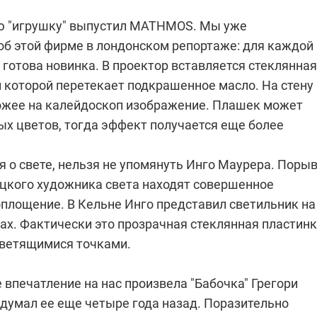
ю "игрушку" выпустил MATHMOS. Мы уже
об этой фирме в лондонском репортаже: для каждой
 готова новинка. В проектор вставляется стеклянная
и которой перетекает подкрашенное масло. На стену
ожее на калейдоскоп изображение. Плашек может
ых цветов, тогда эффект получается еще более
я о свете, нельзя не упомянуть Инго Маурера. Поры
цкого художника света находят совершенное
оплощение. В Кельне Инго представил светильник на
ах. Фактически это прозрачная стеклянная пластинк
ветящимися точками.
впечатление на нас произвела "Бабочка" Грегори
идумал ее еще четыре года назад. Поразительно