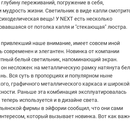
глубину переживаний, погружение в себя,
и мудрость жизни. Светильник в виде капли смотрит
Психоделическая вещь! У NEXT есть несколько
рвавшаяся от потолка капля и "стекающая" люстра.
, привлекший наше внимание, имеет совсем иной
ь современен и элегантен. Новинка от компании
упный белый светильник, напоминающий экран.
 он несложен: на металлическую рамку натянута бе
нь. Вся суть в пропорциях и популярном ныне
кого, графичного металлического каркаса и широкой
хности. Раньше эта комбинация эксплуатировалась
 теперь используется и в дизайне света.
ьянской фирмы в эйфории сообщил, что они сами
интересом, который вызывает новинка. Вот как важ