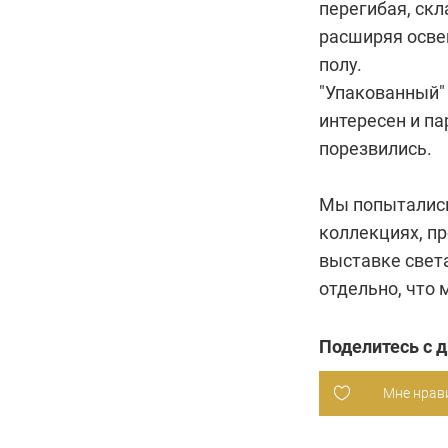
перегибая, скл
расширяя освещ
полу.
"Упакованный"
интересен и па
порезвились.
Мы попытались
коллекциях, п
выставке света
отдельно, что
Поделитесь с 
Мне нрав