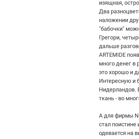
изящная, остр
Два разноцветн
наложении дру
"бабочки" мож
Грегори, четыр
дальше разгово
ARTEMIDE появ
много денег в 
это хорошо и д
Интересную и 
Нидерландов. 
ткань - во мно
А для фирмы NE
стал поистине
одевается на 