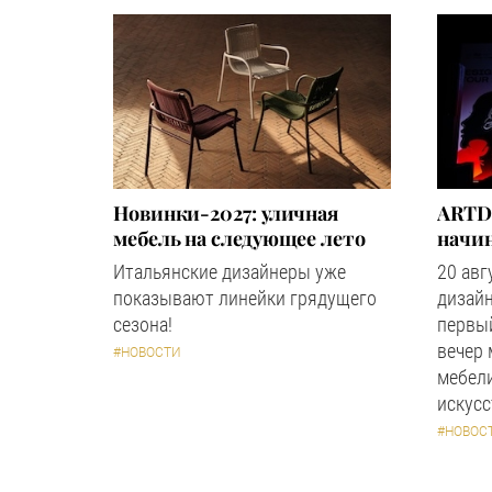
Новинки-2027: уличная
ARTD
мебель на следующее лето
начин
Итальянские дизайнеры уже
20 авг
показывают линейки грядущего
дизайн
сезона!
первый
вечер
#НОВОСТИ
мебели
искус
#НОВОС