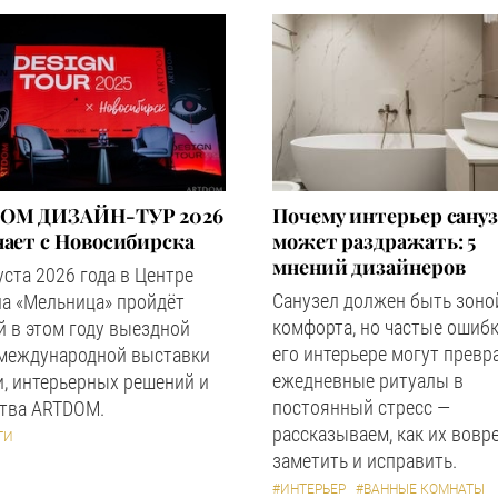
OM ДИЗАЙН-ТУР 2026
Почему интерьер сану
ает с Новосибирска
может раздражать: 5
мнений дизайнеров
уста 2026 года в Центре
Санузел должен быть зоно
а «Мельница» пройдёт
комфорта, но частые ошибк
 в этом году выездной
его интерьере могут превр
 международной выставки
ежедневные ритуалы в
, интерьерных решений и
постоянный стресс —
ства ARTDOM.
рассказываем, как их вовр
ТИ
заметить и исправить.
#ИНТЕРЬЕР
#ВАННЫЕ КОМНАТЫ