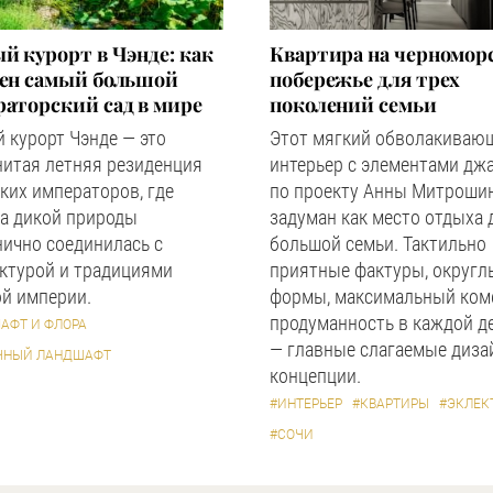
й курорт в Чэнде: как
Квартира на черномор
оен самый большой
побережье для трех
аторский сад в мире
поколений семьи
 курорт Чэнде — это
Этот мягкий обволакиваю
нитая летняя резиденция
интерьер с элементами дж
ких императоров, где
по проекту Анны Митроши
а дикой природы
задуман как место отдыха 
ично соединилась с
большой семьи. Тактильно
ктурой и традициями
приятные фактуры, округл
й империи.
формы, максимальный ком
продуманность в каждой д
АФТ И ФЛОРА
— главные слагаемые диза
ЧНЫЙ ЛАНДШАФТ
концепции.
#ИНТЕРЬЕР
#КВАРТИРЫ
#ЭКЛЕК
#СОЧИ