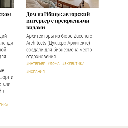
ском
Дом на Ибице: авторский
интерьер с прекрасными
видами
щий
Архитекторы из бюро Zucchero
апанди
Architects (Цуккеро Аркитектс)
ной
создали для бизнесмена место
для
отдохновения.
#ИНТЕРЬЕР
#ДОМА
#ЭКЛЕКТИКА
ые
#ИСПАНИЯ
форт и
етали
йн-
ТИКА