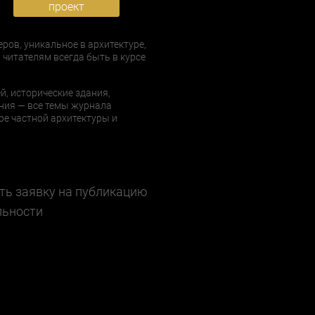
проект
еров, уникальное в архитектуре,
 читателям всегда быть в курсе
й, исторические здания,
ния — все темы журнала
е частной архитектуры и
ть заявку на публикацию
льности