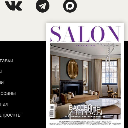
тавки
ы
ли
тораны
нал
цпроекты