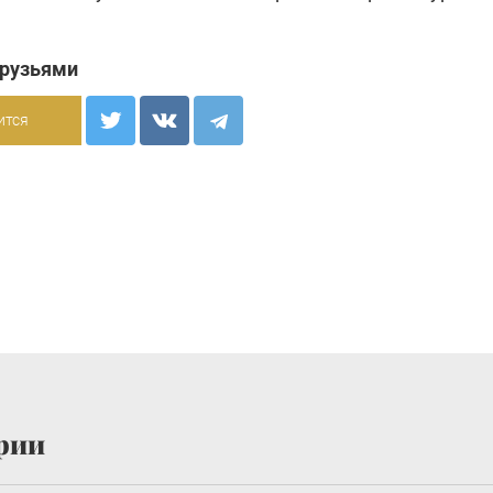
друзьями
ится
рии