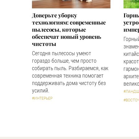
Доверьте уборку
Горны
технологиям: современные
устр
пылесосы, которые
импер
обеспечат новый уровень
Горный
чистоты
знаме
Сегодня пылесосы умеют
китайс
гораздо больше, чем просто
красот
собирать пыль. Разбираемся, как
гармон
современная техника помогает
архите
поддерживать дома чистоту без
велико
усилий.
#ЛАНДШ
#ИНТЕРЬЕР
#ВОСТО