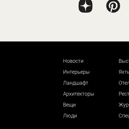
Новости
Выс
Интерьеры
Яхт
Ландшафт
Оте
Архитекторы
Рес
Вещи
Жур
Люди
Cпе