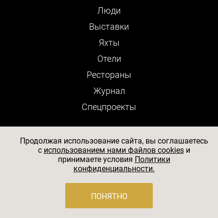
Люди
Выставки
Яхты
Отели
Рестораны
Журнал
Cпецпроекты
Опубликуйте проект
Продолжая использование сайта, вы соглашаетесь
c
использованием нами файлов cookies
и
принимаете условия
Политики
конфиденциальности.
SALON-interior — авторитетный российский журнал о
дизайне и архитектуре. Все новое в декоре интерьеров,
уникальное в архитектуре, эксклюзивное в интерьере,
ПОНЯТНО
что создается в стране и мире, находит свое
отражение в журнале, помогая читателям всегда быть
в курсе современных тенденций архитектуры и