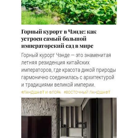
Горный курорт в Чэнде: как
устроен самый большой
императорский сад в мире
Горный курорт Чэнде — это знаменитая
летняя резиденция китайских
императоров, где красота дикой природы
гармонично соединилась с архитектурой
и традициями великой империи.
#ЛАНДШАФТ И ФЛОРА
#ВОСТОЧНЫЙ ЛАНДШАФТ