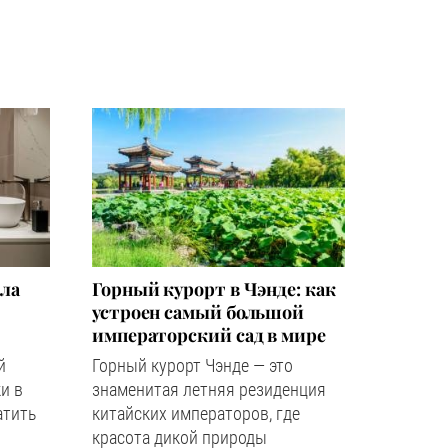
зла
Горный курорт в Чэнде: как
устроен самый большой
императорский сад в мире
й
Горный курорт Чэнде — это
и в
знаменитая летняя резиденция
атить
китайских императоров, где
красота дикой природы