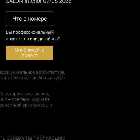
SALON-interior 07/08 2026
Что в номере
Вы профессиональный
архитектор или дизайнер?
Опубликуйте
проект
еров, уникальное в архитектуре,
 читателям всегда быть в курсе
й, исторические здания,
ния — все темы журнала
е частной архитектуры и
ть заявку на публикацию