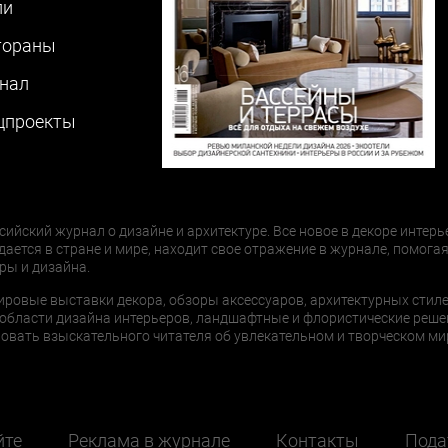
ли
тораны
нал
цпроекты
сийский журнал о дизайне и архитектуре. Все новое в декоре интерь
дается в стране и мире, находит свое отражение в журнале, помогая
ры и дизайна.
ировые выставки декора, обзоры аксессуаров, архитектурных стиле
области дизайна интерьеров, ландшафтные и флористические реше
ать взыскательного читателя об увлекательном и творческом мир
йте
Реклама в журнале
Контакты
Пода