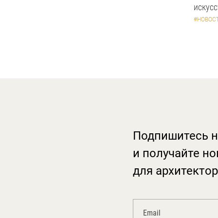
искус
#НОВОС
Подпишитесь н
и получайте но
для архитектор