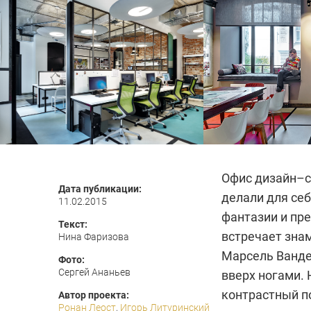
Офис дизайн–ст
Дата публикации:
делали для себ
11.02.2015
фантазии и пре
Текст:
встречает зна
Нина Фаризова
Марсель Ванде
Фото:
Сергей Ананьев
вверх ногами. 
контрастный п
Автор проекта:
Ронан Леост
,
Игорь Литуринский