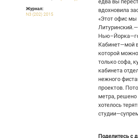
едва вы перест
Журнал:
вдохновила зас
N3 (202) 2015
«Этот офис мы
Литуринский.—
Нью–Йорка—гор
Кабинет—мой в
которой можно
только софа, к
кабинета отде
нежного фиста
проектов. Пото
метра, решено
хотелось терят
студии—супрем
Поделитесь с 