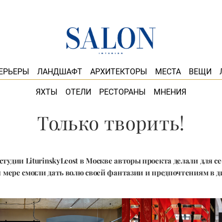
ЕРЬЕРЫ
ЛАНДШАФТ
АРХИТЕКТОРЫ
МЕСТА
ВЕЩИ
ЯХТЫ
ОТЕЛИ
РЕСТОРАНЫ
МНЕНИЯ
Только творить!
тудии LiturinskyLeost в Москве авторы проекта делали для се
 мере смогли дать волю своей фантазии и предпочтениям в д