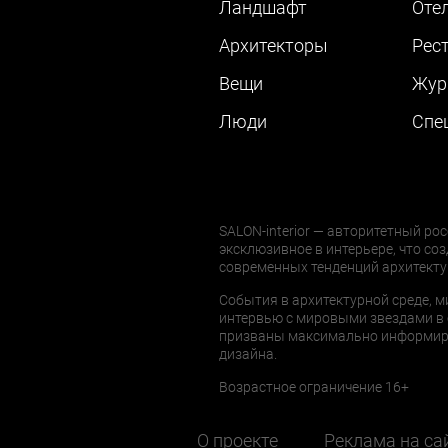
Ландшафт
Оте
Архитекторы
Рес
Вещи
Жур
Люди
Cпе
SALON-interior — авторитетный рос
эксклюзивное в интерьере, что соз
современных тенденций архитекту
События в архитектурной среде, м
интервью с мировыми звездами в 
призваны максимально информиров
дизайна.
Возрастное ограничение 16+
О проекте
Реклама на са