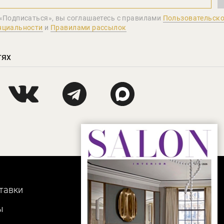
«Подписаться», вы соглашаетеcь с правилами
Пользовательско
нциальности
и
Правилами рассылок
тях
тавки
ы